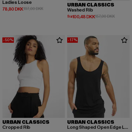
Ladies Loose
URBAN CLASSICS
Nuværende pris: 78,80 DKK
Kampagnepris: 197,00 DKK
78,80 DKK
197,00 DKK
Washed Rib
Nuværende pris: Fra 100,48 DKK
Kampagne
fra
100,48 DKK
157,00 DKK
-50%
-17%
URBAN CLASSICS
URBAN CLASSICS
Cropped Rib
Long Shaped Open Edge Loose