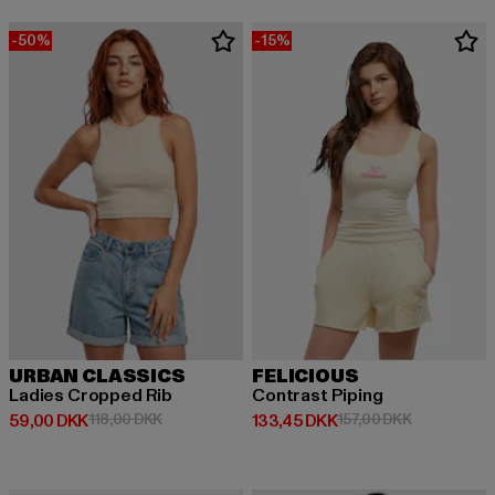
-50%
-15%
URBAN CLASSICS
FELICIOUS
Ladies Cropped Rib
Contrast Piping
Nuværende pris: 59,00 DKK
Kampagnepris: 118,00 DKK
Nuværende pris: 133,45 DKK
Kampagnepri
59,00 DKK
118,00 DKK
133,45 DKK
157,00 DKK