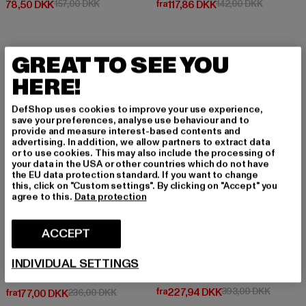
Nuværende pris: 78,50 DKK
Kampagnepris: 157,00 DKK
Nuværende pris: Fra 117,86 DKK
Kampagnep
78,50 DKK
157,00 DKK
fra
117,86 DKK
142,00 DKK
GREAT TO SEE YOU
-25%
-42%
HERE!
DefShop uses cookies to improve your use experience,
save your preferences, analyse use behaviour and to
provide and measure interest-based contents and
advertising. In addition, we allow partners to extract data
or to use cookies. This may also include the processing of
your data in the USA or other countries which do not have
the EU data protection standard. If you want to change
this, click on "Custom settings". By clicking on "Accept" you
agree to this.
Data protection
ACCEPT
INDIVIDUAL SETTINGS
SERGIO TACCHINI
URBAN CLASSICS
Tennis
Ribbed 2-Pack
Nuværende pris: Fra 227,94 DK
Kampagn
fra
227,94 DKK
393,00 DKK
Nuværende pris: Fra 177,00 DKK
Kampagnepris: 236,00 DKK
fra
177,00 DKK
236,00 DKK