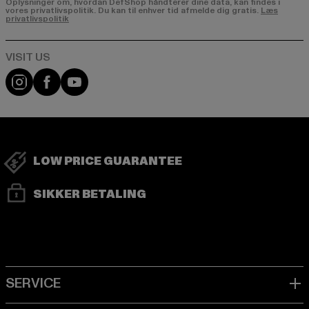
Oplysninger om, hvordan DefShop håndterer dine data, kan findes i
vores privatlivspolitik. Du kan til enhver tid afmelde dig gratis.
Læs
privatlivspolitik
Visit our Instagram page:
Visit our Facebook page:
Visit our YouTube channel:
LOW PRICE GUARANTEE
SIKKER BETALING