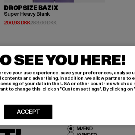
DROPSIZE BAZIX
Super Heavy Blank
Nuværende pris: 200,93 DKK
Kampagnepris: 283,00 DKK
200,93 DKK
283,00 DKK
O SEE YOU HERE!
rove your use experience, save your preferences, analyse u
ontents and advertising. In addition, we allow partners to e
IG
ocessing of your data in the USA or other countries which do 
ant to change this, click on "Custom settings". By clicking on 
IVE
ACCEPT
Hvilke produkter er du inte
MÆND