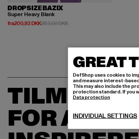
DROPSIZE BAZIX
Super Heavy Blank
Nuværende pris: Fra 200,93 DKK
Kampagnepris: 283,00 DKK
fra
200,93 DKK
283,00 DKK
GREAT T
DefShop uses cookies to imp
and measure interest-based c
TILMELD D
This may also include the pr
protection standard. If you w
Data protection
FOR AT BL
INDIVIDUAL SETTINGS