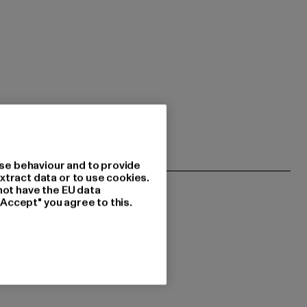
se behaviour and to provide
xtract data or to use cookies.
not have the EU data
"Accept" you agree to this.
resseret i?