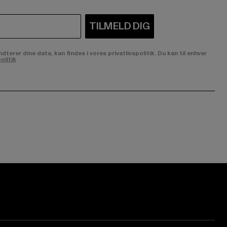
TILMELD DIG
rer dine data, kan findes i vores privatlivspolitik. Du kan til enhver
olitik
ge:
ok page:
ouTube channel: