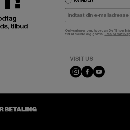
T!
KVINDER
E-MAIL
odtag
ds, tilbud
Oplysninger om, hvordan DefShop håndte
tid afmelde dig gratis.
Læs privatlivsp
Visit our Instagram pa
Visit our Facebo
Visit our Y
R BETALING