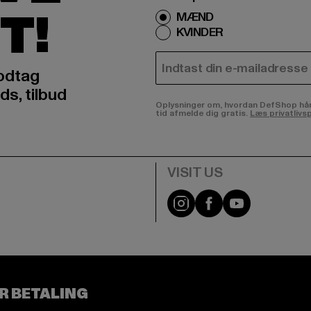
T!
MÆND
KVINDER
E-MAIL
odtag
ds, tilbud
Oplysninger om, hvordan DefShop håndte
tid afmelde dig gratis.
Læs privatlivsp
Visit our Instagram pa
Visit our Facebo
Visit our Y
R BETALING