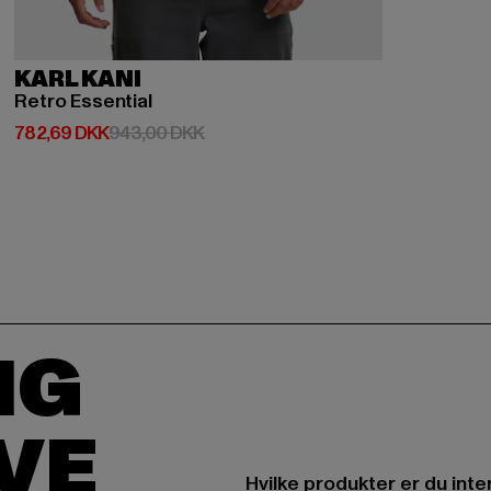
KARL KANI
Retro Essential
Nuværende pris: 782,69 DKK
Kampagnepris: 943,00 DKK
782,69 DKK
943,00 DKK
IG
IVE
Hvilke produkter er du inte