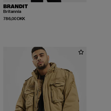
BRANDIT
Britannia
Nuværende pris: 786,00 DKK
786,00 DKK