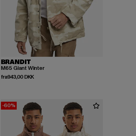
BRANDIT
M65 Giant Winter
Nuværende pris: Fra 943,00 DKK
fra
943,00 DKK
-60%