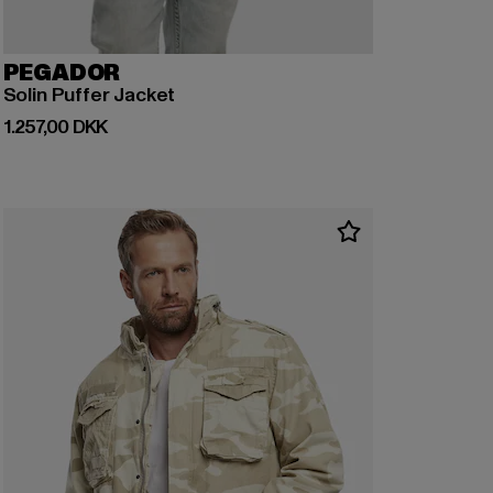
PEGADOR
Solin Puffer Jacket
Nuværende pris: 1.257,00 DKK
1.257,00 DKK