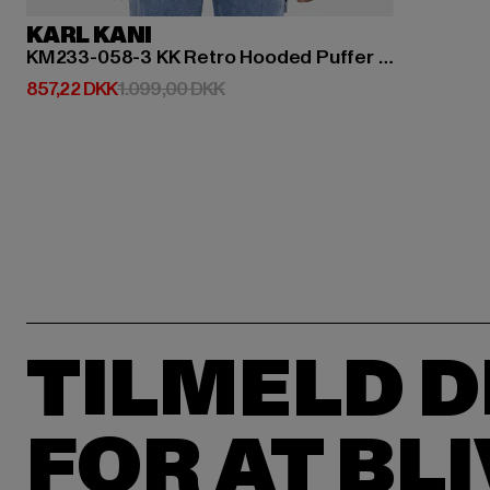
KARL KANI
KM233-058-3 KK Retro Hooded Puffer Jacket
Nuværende pris: 857,22 DKK
Kampagnepris: 1.099,00 DKK
857,22 DKK
1.099,00 DKK
TILMELD D
FOR AT BL