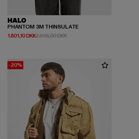
HALO
PHANTOM 3M THINSULATE
Nuværende pris: 1.801,10 DKK
Kampagnepris: 2.905,00 DKK
1.801,10 DKK
2.905,00 DKK
-20%