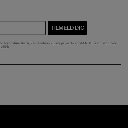
TILMELD DIG
rer dine data, kan findes i vores privatlivspolitik. Du kan til enhver
olitik
ge:
ok page:
ouTube channel: