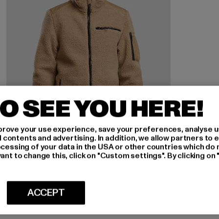
O SEE YOU HERE!
rove your use experience, save your preferences, analyse u
ontents and advertising. In addition, we allow partners to e
ocessing of your data in the USA or other countries which do 
ant to change this, click on "Custom settings". By clicking on 
BRANDIT
Ramble Teddyfleece
Nuværende pris: 472,00 DKK
472,00 DKK
ACCEPT