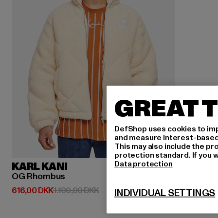
GREAT T
DefShop uses cookies to imp
and measure interest-based c
This may also include the pr
protection standard. If you w
Data protection
KARL KANI
OG Rhombus
Nuværende pris: 616,00 DKK
Kampagnepris: 1.100,00 DKK
616,00 DKK
1.100,00 DKK
INDIVIDUAL SETTINGS