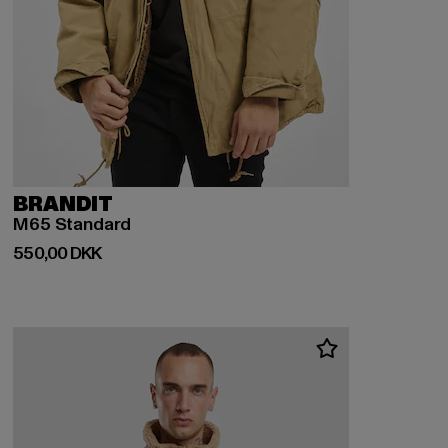
BRANDIT
M65 Standard
Nuværende pris: 550,00 DKK
550,00 DKK