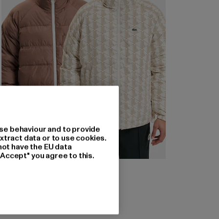
se behaviour and to provide
xtract data or to use cookies.
not have the EU data
"Accept" you agree to this.
LACOSTE
Reversible
Nuværende pris: 1.114,80 DKK
Kampagnepris: 2.787,00 DKK
1.114,80 DKK
2.787,00 DKK