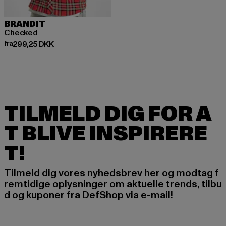
BRANDIT
Checked
Nuværende pris: Fra 299,25 DKK
fra
299,25 DKK
TILMELD DIG FOR A
T BLIVE INSPIRERE
T!
Tilmeld dig vores nyhedsbrev her og modtag f
remtidige oplysninger om aktuelle trends, tilbu
d og kuponer fra DefShop via e-mail!