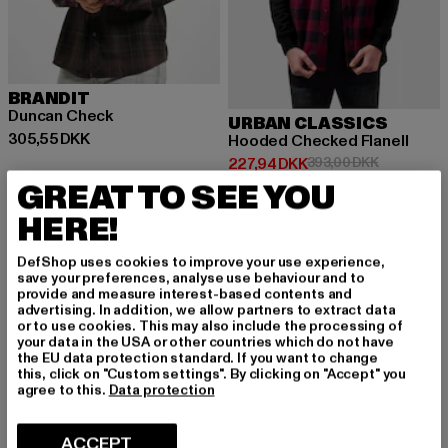
BRANDIT
Duncan Check
URBAN CLASSICS
Nuværende pris: 305,55 DKK
305,55 DKK
Hooded Checked Flanell
Nuværende pris: 227,94 DKK
Kampagnepr
227,94 DKK
393,00 DKK
GREAT TO SEE YOU
HERE!
-11%
-50%
DefShop uses cookies to improve your use experience,
save your preferences, analyse use behaviour and to
provide and measure interest-based contents and
advertising. In addition, we allow partners to extract data
or to use cookies. This may also include the processing of
your data in the USA or other countries which do not have
the EU data protection standard. If you want to change
this, click on "Custom settings". By clicking on "Accept" you
agree to this.
Data protection
ACCEPT