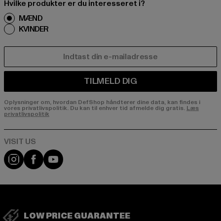
Hvilke produkter er du interesseret i?
MÆND
KVINDER
E-MAIL
TILMELD DIG
Oplysninger om, hvordan DefShop håndterer dine data, kan findes i
vores privatlivspolitik. Du kan til enhver tid afmelde dig gratis.
Læs
privatlivspolitik
Visit our Instagram page:
Visit our Facebook page:
Visit our YouTube channel:
LOW PRICE GUARANTEE