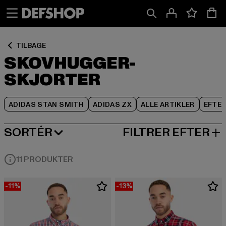
Spring
Spring
Spring
til
til
til
Indhold
Sidefod
Produktgitter
TILBAGE
SKOVHUGGER-
SKJORTER
ADIDAS STAN SMITH
ADIDAS ZX
ALLE ARTIKLER
EFTE
SORTÉR
FILTRER EFTER
MEST POPULÆRE
11 PRODUKTER
-11%
-13%