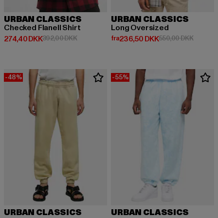
URBAN CLASSICS
URBAN CLASSICS
Checked Flanell Shirt
Long Oversized
Nuværende pris: 274,40 DKK
Kampagnepris: 392,00 DKK
Nuværende pris: Fra 236,50 DK
Kampagn
274,40 DKK
392,00 DKK
fra
236,50 DKK
550,00 DKK
-48%
-55%
URBAN CLASSICS
URBAN CLASSICS