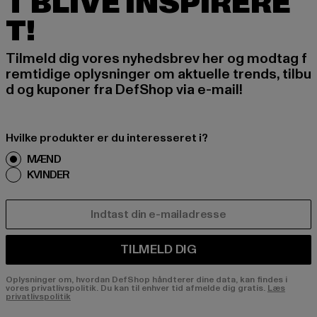
T BLIVE INSPIRERE
T!
Tilmeld dig vores nyhedsbrev her og modtag f
remtidige oplysninger om aktuelle trends, tilbu
d og kuponer fra DefShop via e-mail!
Hvilke produkter er du interesseret i?
MÆND
KVINDER
E-MAIL
TILMELD DIG
Oplysninger om, hvordan DefShop håndterer dine data, kan findes i
vores privatlivspolitik. Du kan til enhver tid afmelde dig gratis.
Læs
privatlivspolitik