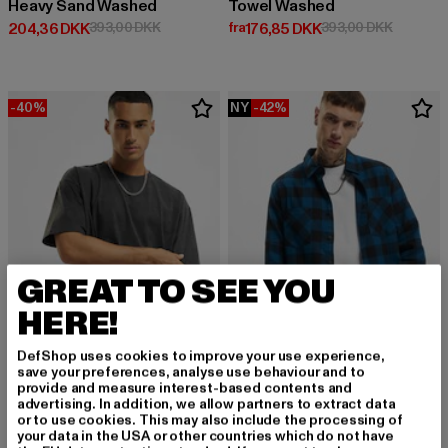
Heavy Sand Washed
Towel Washed
Nuværende pris: 204,36 DKK
Kampagnepris: 393,00 DKK
Nuværende pris: Fra 176,85 DKK
Kampagne
204,36 DKK
393,00 DKK
fra
176,85 DKK
393,00 DKK
-40%
NY
-42%
GREAT TO SEE YOU
HERE!
DefShop uses cookies to improve your use experience,
save your preferences, analyse use behaviour and to
BUILD YOUR BRAND
URBAN CLASSICS
provide and measure interest-based contents and
Heavy Oversize
Checked Flanell
advertising. In addition, we allow partners to extract data
or to use cookies. This may also include the processing of
Nuværende pris: 85,20 DKK
Kampagnepris: 142,00 DKK
Nuværende pris: Fra 182,70 DKK
Kampagne
85,20 DKK
142,00 DKK
fra
182,70 DKK
315,00 DKK
your data in the USA or other countries which do not have