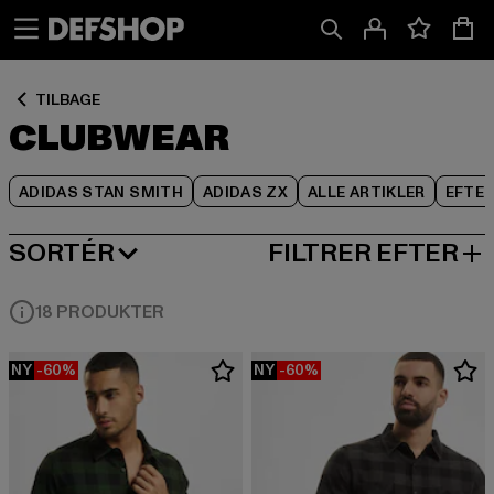
Spring
Spring
Spring
til
til
til
Indhold
Sidefod
Produktgitter
TILBAGE
CLUBWEAR
ADIDAS STAN SMITH
ADIDAS ZX
ALLE ARTIKLER
EFTE
SORTÉR
FILTRER EFTER
MEST POPULÆRE
18 PRODUKTER
NY
-60%
NY
-60%