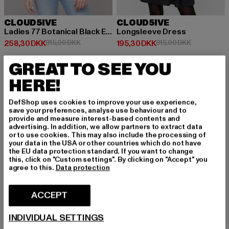
CLOUD5IVE
CLOUD5IVE
Ladies 77 Botanical Black Everyday Hoodie
Longsleeve Dress
Nuværende pris: 258,30 DKK
Kampagnepris: 315,00 DKK
Nuværende pris: 195,30 DKK
Kampagnepri
258,30 DKK
315,00 DKK
195,30 DKK
315,00 DKK
GREAT TO SEE YOU
HERE!
-49%
-30%
DefShop uses cookies to improve your use experience,
save your preferences, analyse use behaviour and to
provide and measure interest-based contents and
advertising. In addition, we allow partners to extract data
or to use cookies. This may also include the processing of
your data in the USA or other countries which do not have
the EU data protection standard. If you want to change
this, click on "Custom settings". By clicking on "Accept" you
agree to this.
Data protection
ACCEPT
INDIVIDUAL SETTINGS