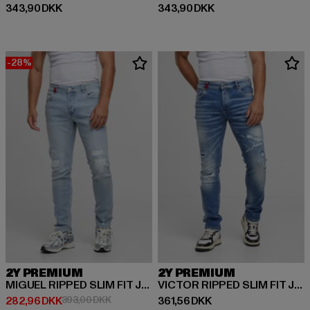
Nuværende pris: 343,90 DKK
Nuværende pris: 343,90 DKK
343,90 DKK
343,90 DKK
-28%
2Y PREMIUM
2Y PREMIUM
MIGUEL RIPPED SLIM FIT JEANS
VICTOR RIPPED SLIM FIT JEANS
Nuværende pris: 282,96 DKK
Kampagnepris: 393,00 DKK
Nuværende pris: 361,56 DKK
282,96 DKK
393,00 DKK
361,56 DKK