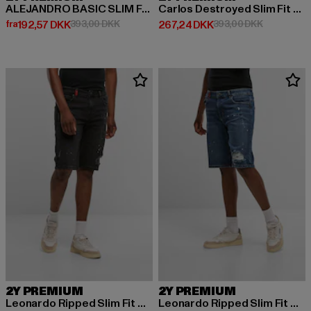
ALEJANDRO BASIC SLIM FIT JEANS
Carlos Destroyed Slim Fit Jeans
Nuværende pris: Fra 192,57 DKK
Kampagnepris: 393,00 DKK
Nuværende pris: 267,24 DKK
Kampagnepr
fra
192,57 DKK
393,00 DKK
267,24 DKK
393,00 DKK
2Y PREMIUM
2Y PREMIUM
Leonardo Ripped Slim Fit Shorts
Leonardo Ripped Slim Fit Shorts