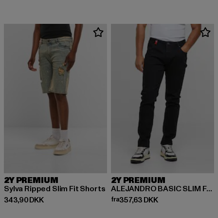
2Y PREMIUM
2Y PREMIUM
Sylva Ripped Slim Fit Shorts
ALEJANDRO BASIC SLIM FIT JEANS
Nuværende pris: 343,90 DKK
Nuværende pris: Fra 357,63 DK
343,90 DKK
fra
357,63 DKK