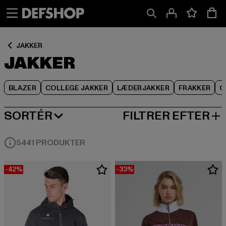
Spring
Spring
Spring
til
til
til
Indhold
Sidefod
Produktgitter
JAKKER
JAKKER
BLAZER
COLLEGE JAKKER
LÆDERJAKKER
FRAKKER
O
SORTÉR
FILTRER EFTER
MEST POPULÆRE
5441 PRODUKTER
-42%
-33%