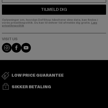
TILMELD DIG
Oplysninger om, hvordan DefShop håndterer dine data, kan findes i
vores privatlivspolitik. Du kan til enhver tid afmelde dig gratis.
Læs
privatlivspolitik
Visit our Instagram page:
Visit our Facebook page:
Visit our YouTube channel:
LOW PRICE GUARANTEE
SIKKER BETALING