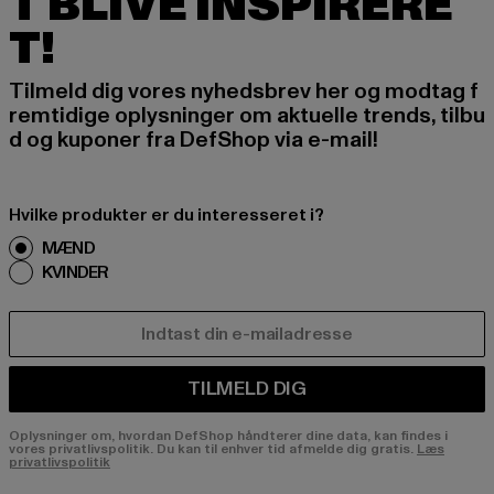
T BLIVE INSPIRERE
T!
Tilmeld dig vores nyhedsbrev her og modtag f
remtidige oplysninger om aktuelle trends, tilbu
d og kuponer fra DefShop via e-mail!
Hvilke produkter er du interesseret i?
MÆND
KVINDER
E-MAIL
TILMELD DIG
Oplysninger om, hvordan DefShop håndterer dine data, kan findes i
vores privatlivspolitik. Du kan til enhver tid afmelde dig gratis.
Læs
privatlivspolitik