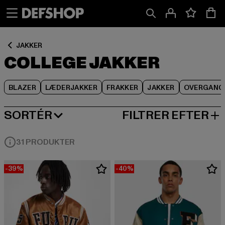
Spring
Spring
Spring
til
til
til
Indhold
Sidefod
Produktgitter
JAKKER
COLLEGE JAKKER
BLAZER
LÆDERJAKKER
FRAKKER
JAKKER
OVERGANG
SORTÉR
FILTRER EFTER
MEST POPULÆRE
31 PRODUKTER
-39%
-40%