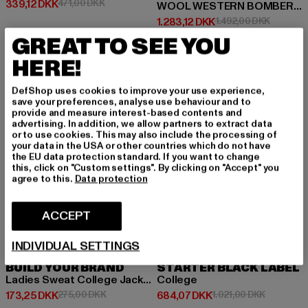
Nuværende pris: 339,12 DKK
Kampagnepris: 471,00 DKK
339,12 DKK
471,00 DKK
WOOL WESTERN BOMBER JACKET
Nuværende pris: 1.283,12 DKK
Kampagne
1.283,12 DKK
1.492,00 DKK
GREAT TO SEE YOU
HERE!
NY
-37%
-33%
DefShop uses cookies to improve your use experience,
save your preferences, analyse use behaviour and to
provide and measure interest-based contents and
advertising. In addition, we allow partners to extract data
or to use cookies. This may also include the processing of
your data in the USA or other countries which do not have
the EU data protection standard. If you want to change
this, click on "Custom settings". By clicking on "Accept" you
agree to this.
Data protection
ACCEPT
INDIVIDUAL SETTINGS
BUILD YOUR BRAND
STARTER BLACK LABEL
Ladies Sweat College Jacket
College
Nuværende pris: 173,25 DKK
Kampagnepris: 275,00 DKK
Nuværende pris: 684,07 DKK
Kampagnep
173,25 DKK
275,00 DKK
684,07 DKK
1.021,00 DKK