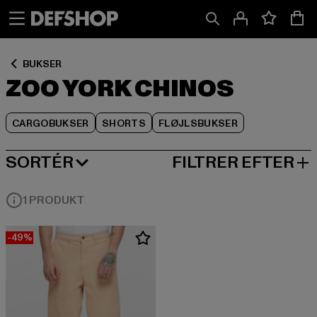
Spring
Spring
Spring
til
til
til
Indhold
Sidefod
Produktgitter
BUKSER
ZOO YORK CHINOS
CARGOBUKSER
SHORTS
FLØJLSBUKSER
SORTÉR
FILTRER EFTER
MEST POPULÆRE
1 PRODUKT
-49%