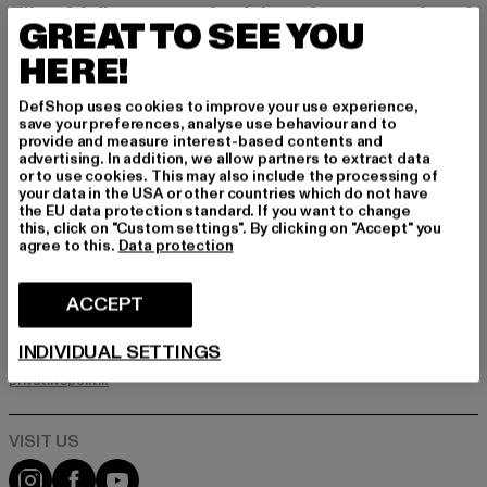
Tilmeld dig vores nyhedsbrev her og modtag f
GREAT TO SEE YOU
remtidige oplysninger om aktuelle trends, tilbu
d og kuponer fra DefShop via e-mail!
HERE!
DefShop uses cookies to improve your use experience,
save your preferences, analyse use behaviour and to
Hvilke produkter er du interesseret i?
provide and measure interest-based contents and
advertising. In addition, we allow partners to extract data
MÆND
or to use cookies. This may also include the processing of
KVINDER
your data in the USA or other countries which do not have
the EU data protection standard. If you want to change
this, click on "Custom settings". By clicking on "Accept" you
agree to this.
Data protection
E-MAIL
ACCEPT
TILMELD DIG
INDIVIDUAL SETTINGS
Oplysninger om, hvordan DefShop håndterer dine data, kan findes i
vores privatlivspolitik. Du kan til enhver tid afmelde dig gratis.
Læs
privatlivspolitik
Visit our Instagram page:
Visit our Facebook page:
Visit our YouTube channel: