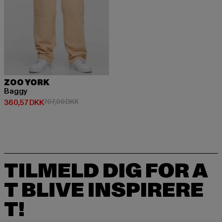
ZOO YORK
Baggy
Nuværende pris: 360,57 DKK
Kampagnepris: 707,00 DKK
360,57 DKK
707,00 DKK
TILMELD DIG FOR A
T BLIVE INSPIRERE
T!