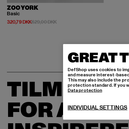
ZOO YORK
Basic
Nuværende pris: 320,79 DKK
Kampagnepris: 629,00 DKK
320,79 DKK
629,00 DKK
GREAT T
DefShop uses cookies to imp
and measure interest-based c
TILMELD D
This may also include the pr
protection standard. If you w
Data protection
FOR AT BL
INDIVIDUAL SETTINGS