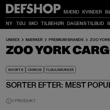
MÆND
KVINDER
B
NY
TØJ
SKO
TILBEHØR
DAGENS TILBUD
UNISEX
MÆRKER
PREMIUM BRANDS
ZOO YORK
ZOO YORK CAR
SHORTS
CHINOS
FLØJLSBUKSER
SORTER EFTER:
MEST POPU
1 PRODUKT