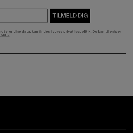
TILMELD DIG
rer dine data, kan findes i vores privatlivspolitik. Du kan til enhver
olitik
ge:
ok page:
ouTube channel: