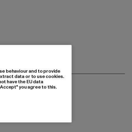
se behaviour and to provide
xtract data or to use cookies.
not have the EU data
"Accept" you agree to this.
resseret i?