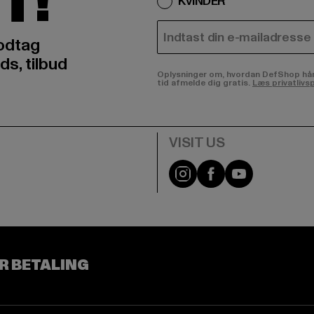
T!
KVINDER
E-MAIL
odtag
ds, tilbud
Oplysninger om, hvordan DefShop håndte
tid afmelde dig gratis.
Læs privatlivsp
Visit our Instagram pa
Visit our Facebo
Visit our Y
R BETALING