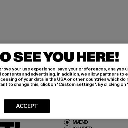
O SEE YOU HERE!
rove your use experience, save your preferences, analyse u
ontents and advertising. In addition, we allow partners to e
IG
ocessing of your data in the USA or other countries which do 
ant to change this, click on "Custom settings". By clicking on 
IVE
ACCEPT
Hvilke produkter er du inte
MÆND