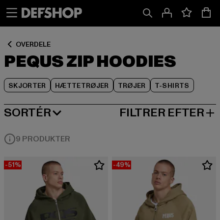
Spring
Spring
Spring
til
til
til
Indhold
Sidefod
Produktgitter
OVERDELE
PEQUS ZIP HOODIES
SKJORTER
HÆTTETRØJER
TRØJER
T-SHIRTS
SORTÉR
FILTRER EFTER
MEST POPULÆRE
9 PRODUKTER
-51%
-49%