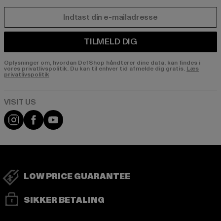
E-MAIL
TILMELD DIG
Oplysninger om, hvordan DefShop håndterer dine data, kan findes i
vores privatlivspolitik. Du kan til enhver tid afmelde dig gratis.
Læs
privatlivspolitik
Visit our Instagram page:
Visit our Facebook page:
Visit our YouTube channel:
LOW PRICE GUARANTEE
SIKKER BETALING