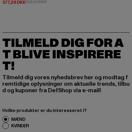
Nuværende pris: 377,28 DKK
Kampagnepris: 786,00 DKK
377,28 DKK
786,00 DKK
TILMELD DIG FOR A
T BLIVE INSPIRERE
T!
Tilmeld dig vores nyhedsbrev her og modtag f
remtidige oplysninger om aktuelle trends, tilbu
d og kuponer fra DefShop via e-mail!
Hvilke produkter er du interesseret i?
MÆND
KVINDER