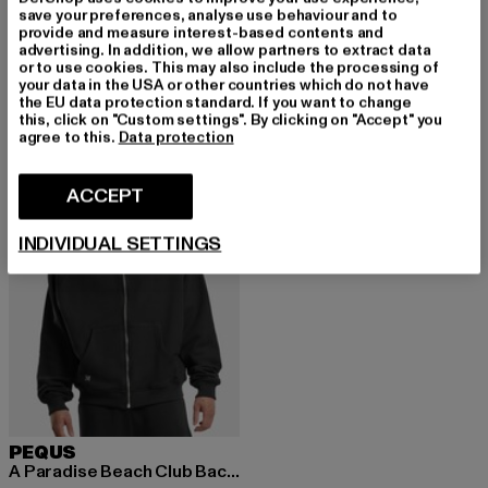
save your preferences, analyse use behaviour and to
PEQUS
PEQUS
provide and measure interest-based contents and
Mythic Logo
Debossed Logo
advertising. In addition, we allow partners to extract data
Nuværende pris: 346,43 DKK
Kampagnepris: 707,00 DKK
Nuværende pris: 377,28 DKK
Kampagnepr
346,43 DKK
707,00 DKK
377,28 DKK
786,00 DKK
or to use cookies. This may also include the processing of
your data in the USA or other countries which do not have
the EU data protection standard. If you want to change
this, click on "Custom settings". By clicking on "Accept" you
agree to this.
Data protection
-52%
ACCEPT
INDIVIDUAL SETTINGS
PEQUS
A Paradise Beach Club Back Logo