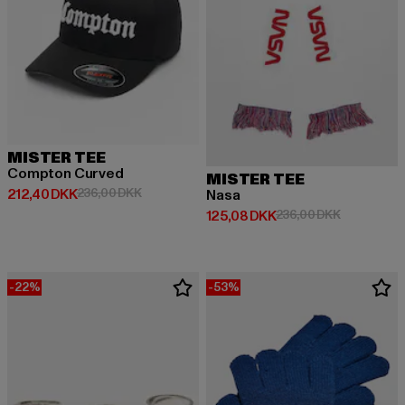
MISTER TEE
Compton Curved
MISTER TEE
Nuværende pris: 212,40 DKK
Kampagnepris: 236,00 DKK
212,40 DKK
236,00 DKK
Nasa
Nuværende pris: 125,08 DKK
Kampagnepr
125,08 DKK
236,00 DKK
-22%
-53%