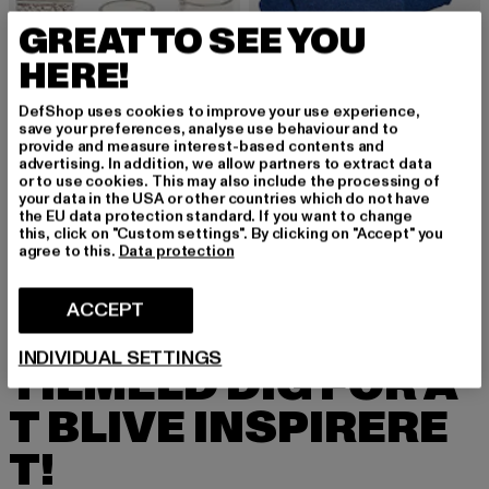
GREAT TO SEE YOU
HERE!
DefShop uses cookies to improve your use experience,
save your preferences, analyse use behaviour and to
provide and measure interest-based contents and
advertising. In addition, we allow partners to extract data
or to use cookies. This may also include the processing of
MISTER TEE
MISTER TEE
your data in the USA or other countries which do not have
Nasa Knit Kids
Pray
the EU data protection standard. If you want to change
Nuværende pris: 55,46 DKK
Kampagnepris
55,46 DKK
118,00 DKK
Nuværende pris: 110,76 DKK
Kampagnepris: 142,00 DKK
110,76 DKK
142,00 DKK
this, click on "Custom settings". By clicking on "Accept" you
agree to this.
Data protection
ACCEPT
INDIVIDUAL SETTINGS
TILMELD DIG FOR A
T BLIVE INSPIRERE
T!