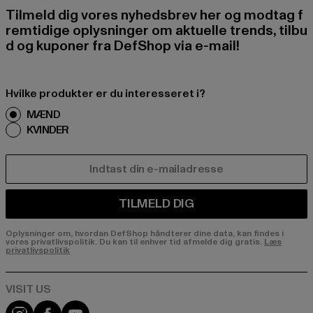
Tilmeld dig vores nyhedsbrev her og modtag f
remtidige oplysninger om aktuelle trends, tilbu
d og kuponer fra DefShop via e-mail!
Hvilke produkter er du interesseret i?
MÆND
KVINDER
E-MAIL
TILMELD DIG
Oplysninger om, hvordan DefShop håndterer dine data, kan findes i
vores privatlivspolitik. Du kan til enhver tid afmelde dig gratis.
Læs
privatlivspolitik
Visit our Instagram page:
Visit our Facebook page:
Visit our YouTube channel: