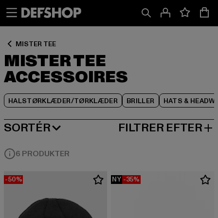
Spring
Spring
Spring
til
til
til
Indhold
Sidefod
Produktgitter
MISTER TEE
MISTER TEE
ACCESSOIRES
HALSTØRKLÆDER/TØRKLÆDER
BRILLER
HATS & HEADW
SORTÉR
FILTRER EFTER
MEST POPULÆRE
6 PRODUKTER
-50%
NY
-35%