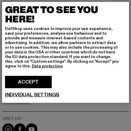
Tilmeld dig vores nyhedsbrev her og modtag f
GREAT TO SEE YOU
remtidige oplysninger om aktuelle trends, tilbu
d og kuponer fra DefShop via e-mail!
HERE!
DefShop uses cookies to improve your use experience,
save your preferences, analyse use behaviour and to
Hvilke produkter er du interesseret i?
provide and measure interest-based contents and
advertising. In addition, we allow partners to extract data
MÆND
or to use cookies. This may also include the processing of
KVINDER
your data in the USA or other countries which do not have
the EU data protection standard. If you want to change
this, click on "Custom settings". By clicking on "Accept" you
agree to this.
Data protection
E-MAIL
ACCEPT
TILMELD DIG
INDIVIDUAL SETTINGS
Oplysninger om, hvordan DefShop håndterer dine data, kan findes i
vores privatlivspolitik. Du kan til enhver tid afmelde dig gratis.
Læs
privatlivspolitik
Visit our Instagram page:
Visit our Facebook page:
Visit our YouTube channel: