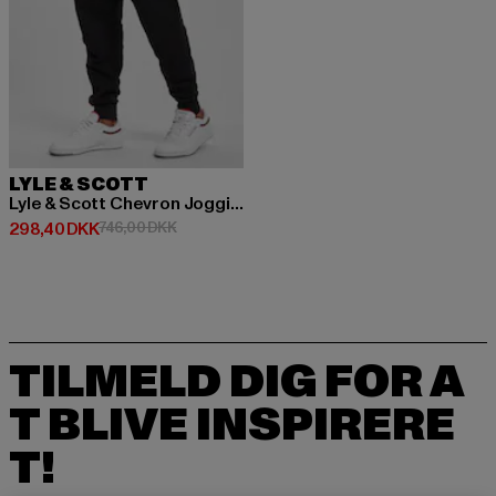
LYLE & SCOTT
Lyle & Scott Chevron Jogginghosen
Nuværende pris: 298,40 DKK
Kampagnepris: 746,00 DKK
298,40 DKK
746,00 DKK
TILMELD DIG FOR A
T BLIVE INSPIRERE
T!