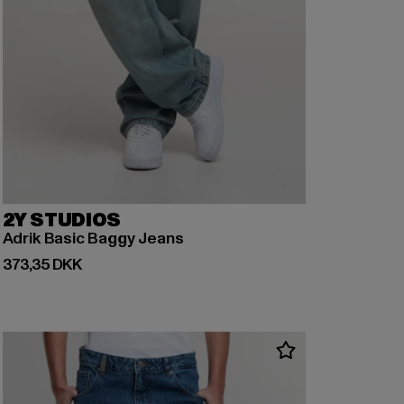
2Y STUDIOS
Adrik Basic Baggy Jeans
Nuværende pris: 373,35 DKK
373,35 DKK