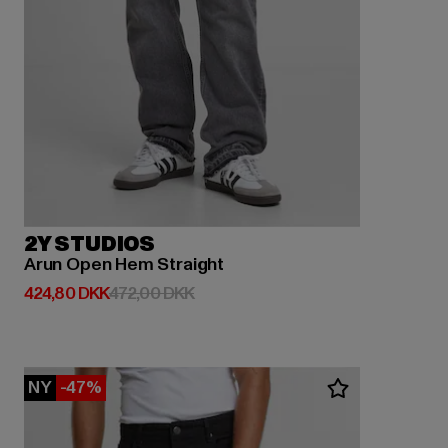
2Y STUDIOS
Arun Open Hem Straight
Nuværende pris: 424,80 DKK
Kampagnepris: 472,00 DKK
424,80 DKK
472,00 DKK
NY
-47%