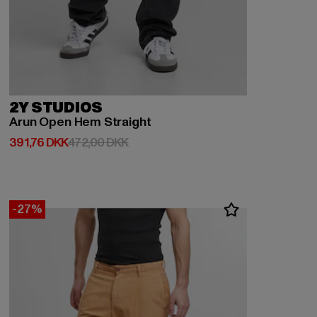
2Y STUDIOS
Arun Open Hem Straight
Nuværende pris: 391,76 DKK
Kampagnepris: 472,00 DKK
391,76 DKK
472,00 DKK
-27%