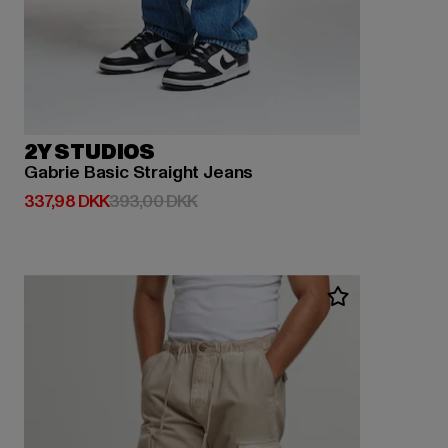
2Y STUDIOS
Gabrie Basic Straight Jeans
Nuværende pris: 337,98 DKK
Kampagnepris: 393,00 DKK
337,98 DKK
393,00 DKK