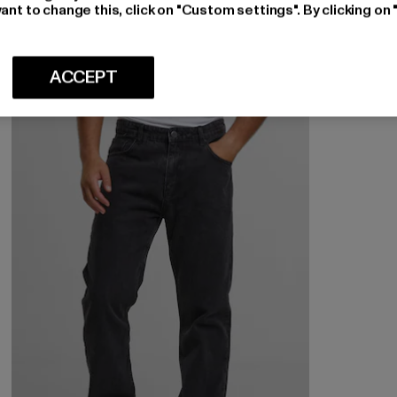
ant to change this, click on "Custom settings". By clicking on 
Nuværende pris: Fra 373,35 DKK
fra
373,35 DKK
ACCEPT
-17%