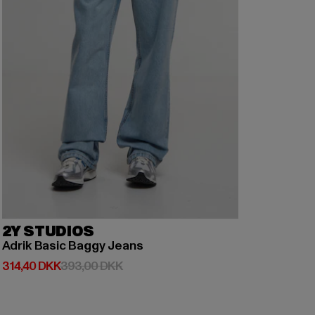
2Y STUDIOS
Adrik Basic Baggy Jeans
Nuværende pris: 314,40 DKK
Kampagnepris: 393,00 DKK
314,40 DKK
393,00 DKK