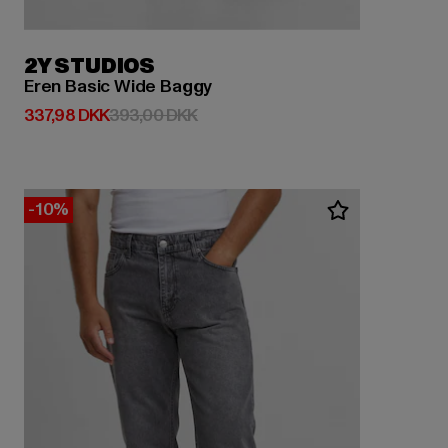
2Y STUDIOS
Eren Basic Wide Baggy
Nuværende pris: 337,98 DKK
Kampagnepris: 393,00 DKK
337,98 DKK
393,00 DKK
-10%