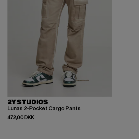
2Y STUDIOS
Lunas 2-Pocket Cargo Pants
Nuværende pris: 472,00 DKK
472,00 DKK