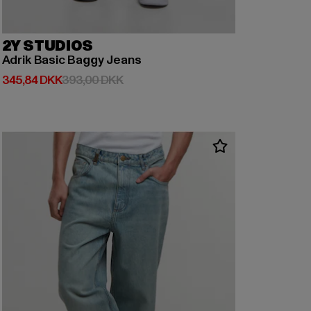
2Y STUDIOS
Adrik Basic Baggy Jeans
Nuværende pris: 345,84 DKK
Kampagnepris: 393,00 DKK
345,84 DKK
393,00 DKK