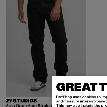
GREAT T
DefShop uses cookies to imp
2Y STUDIOS
and measure interest-based c
Arun Open Hem Straight
This may also include the pr