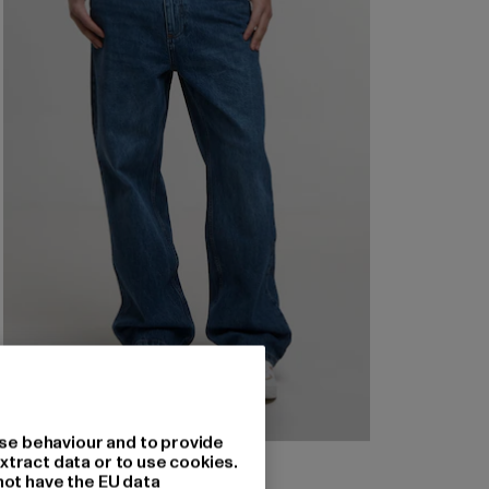
se behaviour and to provide
2Y STUDIOS
xtract data or to use cookies.
Adrik Basic Baggy Jeans
not have the EU data