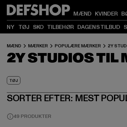
MÆND
KVINDER
B
NY
TØJ
SKO
TILBEHØR
DAGENS TILBUD
MÆND
MÆRKER
POPULÆRE MÆRKER
2Y STUD
2Y STUDIOS TI
TØJ
SORTER EFTER:
MEST POPU
49 PRODUKTER