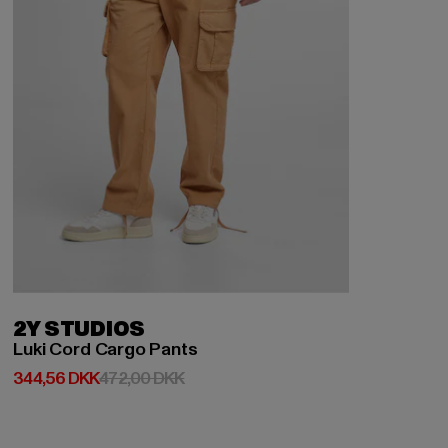
2Y STUDIOS
Luki Cord Cargo Pants
Nuværende pris: 344,56 DKK
Kampagnepris: 472,00 DKK
344,56 DKK
472,00 DKK