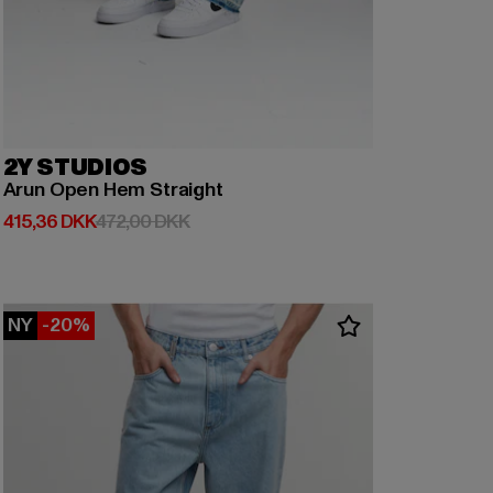
2Y STUDIOS
Arun Open Hem Straight
Nuværende pris: 415,36 DKK
Kampagnepris: 472,00 DKK
415,36 DKK
472,00 DKK
NY
-20%