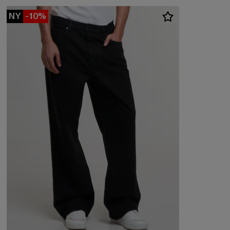
NY
-10%