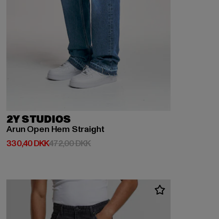
2Y STUDIOS
Arun Open Hem Straight
Nuværende pris: 330,40 DKK
Kampagnepris: 472,00 DKK
330,40 DKK
472,00 DKK