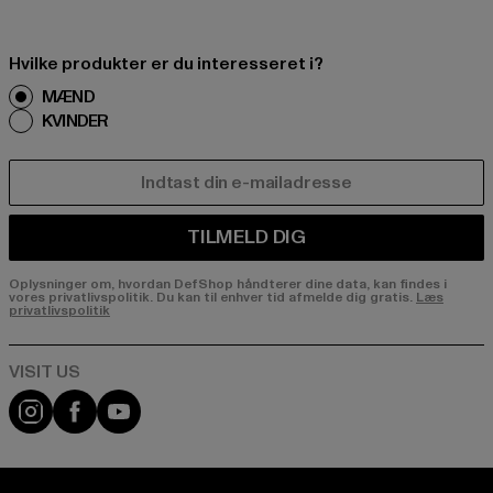
Hvilke produkter er du interesseret i?
MÆND
KVINDER
E-MAIL
TILMELD DIG
Oplysninger om, hvordan DefShop håndterer dine data, kan findes i
vores privatlivspolitik. Du kan til enhver tid afmelde dig gratis.
Læs
privatlivspolitik
Visit our Instagram page:
Visit our Facebook page:
Visit our YouTube channel: