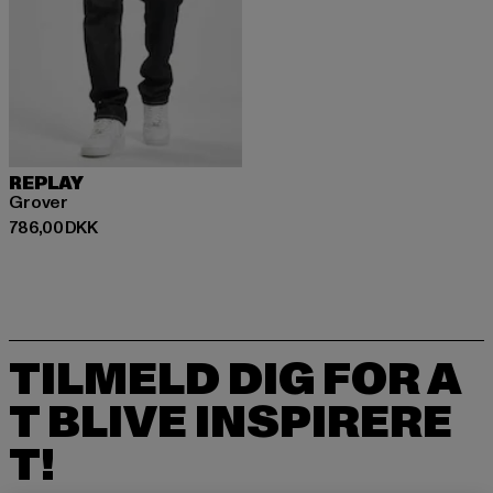
REPLAY
Grover
Nuværende pris: 786,00 DKK
786,00 DKK
TILMELD DIG FOR A
T BLIVE INSPIRERE
T!