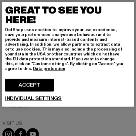
Tilmeld dig vores nyhedsbrev her og modtag f
GREAT TO SEE YOU
remtidige oplysninger om aktuelle trends, tilbu
d og kuponer fra DefShop via e-mail!
HERE!
DefShop uses cookies to improve your use experience,
save your preferences, analyse use behaviour and to
Hvilke produkter er du interesseret i?
provide and measure interest-based contents and
advertising. In addition, we allow partners to extract data
MÆND
or to use cookies. This may also include the processing of
KVINDER
your data in the USA or other countries which do not have
the EU data protection standard. If you want to change
this, click on "Custom settings". By clicking on "Accept" you
agree to this.
Data protection
E-MAIL
ACCEPT
TILMELD DIG
INDIVIDUAL SETTINGS
Oplysninger om, hvordan DefShop håndterer dine data, kan findes i
vores privatlivspolitik. Du kan til enhver tid afmelde dig gratis.
Læs
privatlivspolitik
Visit our Instagram page:
Visit our Facebook page:
Visit our YouTube channel: