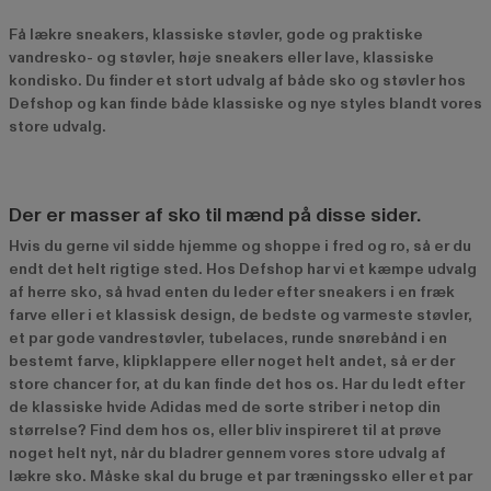
Få lækre sneakers, klassiske støvler, gode og praktiske
vandresko- og støvler, høje sneakers eller lave, klassiske
kondisko. Du finder et stort udvalg af både sko og støvler hos
Defshop og kan finde både klassiske og nye styles blandt vores
store udvalg.
Der er masser af sko til mænd på disse sider.
Hvis du gerne vil sidde hjemme og shoppe i fred og ro, så er du
endt det helt rigtige sted. Hos Defshop har vi et kæmpe udvalg
af herre sko, så hvad enten du leder efter sneakers i en fræk
farve eller i et klassisk design, de bedste og varmeste støvler,
et par gode vandrestøvler, tubelaces, runde snørebånd i en
bestemt farve, klipklappere eller noget helt andet, så er der
store chancer for, at du kan finde det hos os. Har du ledt efter
de klassiske hvide Adidas med de sorte striber i netop din
størrelse? Find dem hos os, eller bliv inspireret til at prøve
noget helt nyt, når du bladrer gennem vores store udvalg af
lækre sko. Måske skal du bruge et par træningssko eller et par