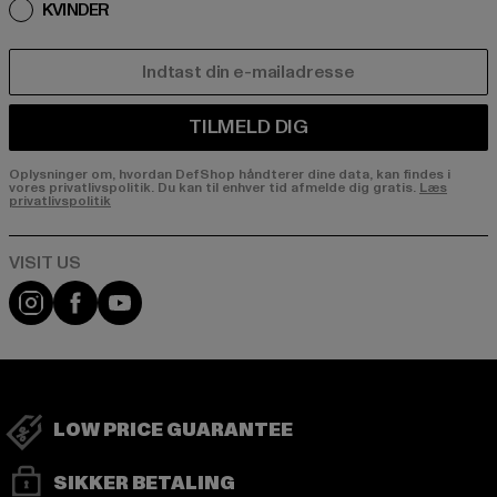
KVINDER
E-MAIL
TILMELD DIG
Oplysninger om, hvordan DefShop håndterer dine data, kan findes i
vores privatlivspolitik. Du kan til enhver tid afmelde dig gratis.
Læs
privatlivspolitik
Visit our Instagram page:
Visit our Facebook page:
Visit our YouTube channel:
LOW PRICE GUARANTEE
SIKKER BETALING