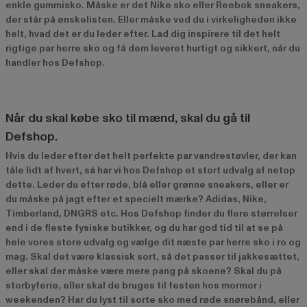
enkle gummisko. Måske er det Nike sko eller Reebok sneakers,
der står på ønskelisten. Eller måske ved du i virkeligheden ikke
helt, hvad det er du leder efter. Lad dig inspirere til det helt
rigtige par herre sko og få dem leveret hurtigt og sikkert, når du
handler hos Defshop.
Når du skal købe sko til mænd, skal du gå til
Defshop.
Hvis du leder efter det helt perfekte par vandrestøvler, der kan
tåle lidt af hvert, så har vi hos Defshop et stort udvalg af netop
dette. Leder du efter røde, blå eller grønne sneakers, eller er
du måske på jagt efter et specielt mærke? Adidas, Nike,
Timberland, DNGRS etc. Hos Defshop finder du flere størrelser
end i de fleste fysiske butikker, og du har god tid til at se på
hele vores store udvalg og vælge dit næste par herre sko i ro og
mag. Skal det være klassisk sort, så det passer til jakkesættet,
eller skal der måske være mere pang på skoene? Skal du på
storbyferie, eller skal de bruges til festen hos mormor i
weekenden? Har du lyst til sorte sko med røde snørebånd, eller