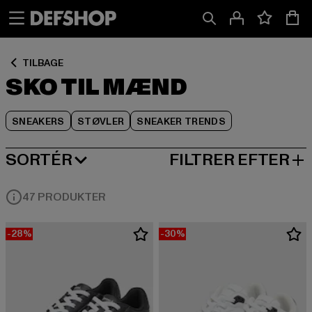
Spring
Spring
Spring
til
til
til
Indhold
Sidefod
Produktgitter
TILBAGE
SKO TIL MÆND
SNEAKERS
STØVLER
SNEAKER TRENDS
SORTÉR
FILTRER EFTER
MEST POPULÆRE
47 PRODUKTER
-28%
-30%