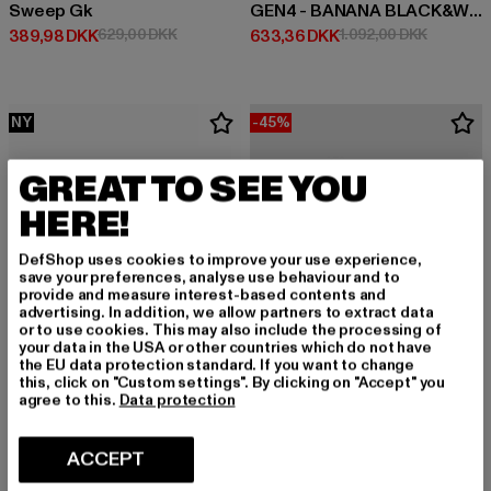
Sweep Gk
GEN4 - BANANA BLACK&WHITE
Nuværende pris: 389,98 DKK
Kampagnepris: 629,00 DKK
Nuværende pris: 633,36 DKK
Kampagne
389,98 DKK
629,00 DKK
633,36 DKK
1.092,00 DKK
NY
-45%
GREAT TO SEE YOU
HERE!
DefShop uses cookies to improve your use experience,
save your preferences, analyse use behaviour and to
provide and measure interest-based contents and
advertising. In addition, we allow partners to extract data
or to use cookies. This may also include the processing of
your data in the USA or other countries which do not have
the EU data protection standard. If you want to change
this, click on "Custom settings". By clicking on "Accept" you
agree to this.
Data protection
BRANDIT
Springerstiefel
K1X
ACCEPT
Nuværende pris: 597,55 DKK
597,55 DKK
Play Hard Territory Superior