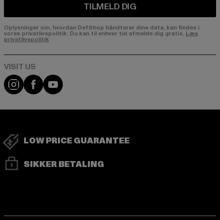
TILMELD DIG
Oplysninger om, hvordan DefShop håndterer dine data, kan findes i
vores privatlivspolitik. Du kan til enhver tid afmelde dig gratis.
Læs
privatlivspolitik
Visit our Instagram page:
Visit our Facebook page:
Visit our YouTube channel:
LOW PRICE GUARANTEE
SIKKER BETALING