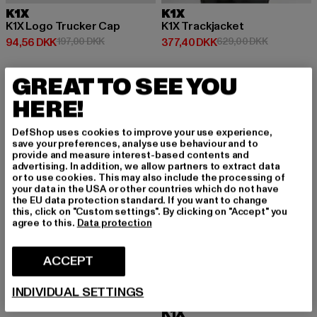
K1X
K1X
K1X Logo Trucker Cap
K1X Trackjacket
Nuværende pris: 94,56 DKK
Kampagnepris: 197,00 DKK
Nuværende pris: 377,40 DKK
Kampagnepr
94,56 DKK
197,00 DKK
377,40 DKK
629,00 DKK
GREAT TO SEE YOU
-39%
-25%
HERE!
DefShop uses cookies to improve your use experience,
save your preferences, analyse use behaviour and to
provide and measure interest-based contents and
advertising. In addition, we allow partners to extract data
or to use cookies. This may also include the processing of
your data in the USA or other countries which do not have
the EU data protection standard. If you want to change
this, click on "Custom settings". By clicking on "Accept" you
agree to this.
Data protection
ACCEPT
INDIVIDUAL SETTINGS
K1X
K1X Stars Hoodie
K1X