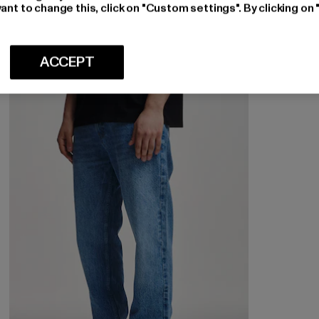
ant to change this, click on "Custom settings". By clicking on 
Nuværende pris: 245,44 DKK
Kampagnepris: 472,00 DKK
245,44 DKK
472,00 DKK
ACCEPT
NY
-18%