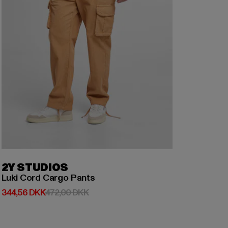
2Y STUDIOS
Luki Cord Cargo Pants
Nuværende pris: 344,56 DKK
Kampagnepris: 472,00 DKK
344,56 DKK
472,00 DKK