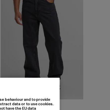
se behaviour and to provide
2Y STUDIOS
xtract data or to use cookies.
Adrik Basic Baggy Jeans
not have the EU data