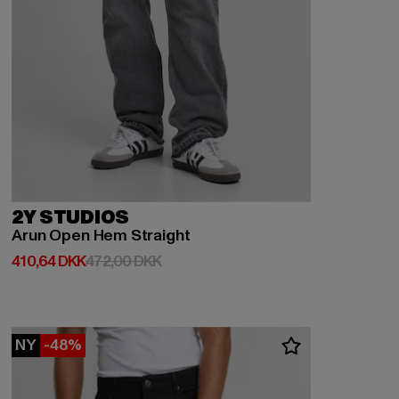
2Y STUDIOS
Arun Open Hem Straight
Nuværende pris: 410,64 DKK
Kampagnepris: 472,00 DKK
410,64 DKK
472,00 DKK
NY
-48%