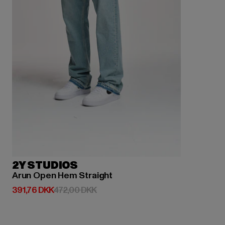
2Y STUDIOS
Arun Open Hem Straight
Nuværende pris: 391,76 DKK
Kampagnepris: 472,00 DKK
391,76 DKK
472,00 DKK