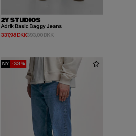
2Y STUDIOS
Adrik Basic Baggy Jeans
Nuværende pris: 337,98 DKK
Kampagnepris: 393,00 DKK
337,98 DKK
393,00 DKK
NY
-33%