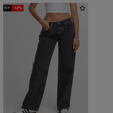
NY
-12%