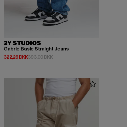
2Y STUDIOS
Gabrie Basic Straight Jeans
Nuværende pris: 322,26 DKK
Kampagnepris: 393,00 DKK
322,26 DKK
393,00 DKK