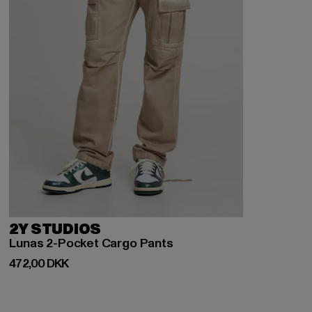
2Y STUDIOS
Lunas 2-Pocket Cargo Pants
Nuværende pris: 472,00 DKK
472,00 DKK