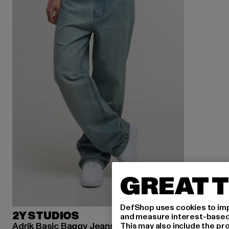
GREAT T
DefShop uses cookies to imp
2Y STUDIOS
and measure interest-based c
Adrik Basic Baggy Jeans
This may also include the pr