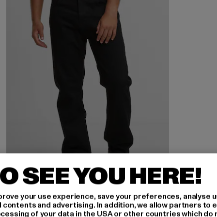
O SEE YOU HERE!
rove your use experience, save your preferences, analyse u
2Y STUDIOS
ontents and advertising. In addition, we allow partners to e
Arun Open Hem Straight
ocessing of your data in the USA or other countries which do 