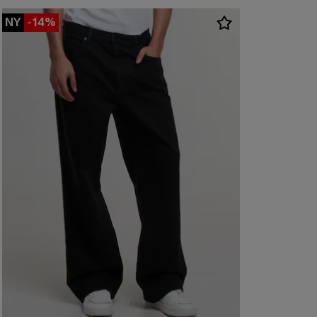
NY
-14%