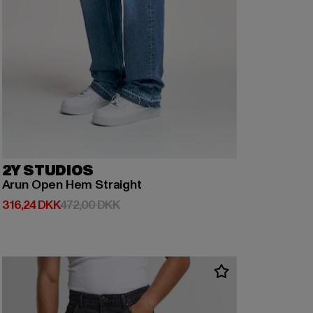
2Y STUDIOS
Arun Open Hem Straight
Nuværende pris: 316,24 DKK
Kampagnepris: 472,00 DKK
316,24 DKK
472,00 DKK