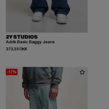
2Y STUDIOS
Adrik Basic Baggy Jeans
Nuværende pris: 373,35 DKK
373,35 DKK
-17%