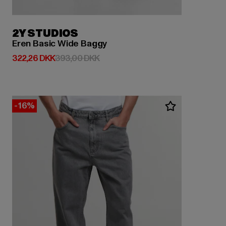
2Y STUDIOS
Eren Basic Wide Baggy
Nuværende pris: 322,26 DKK
Kampagnepris: 393,00 DKK
322,26 DKK
393,00 DKK
-16%