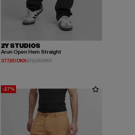
2Y STUDIOS
Arun Open Hem Straight
Nuværende pris: 377,60 DKK
Kampagnepris: 472,00 DKK
377,60 DKK
472,00 DKK
-27%