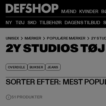
MÆND
KVINDER
B
NY
TØJ
SKO
TILBEHØR
DAGENS TILBUD
UNISEX
MÆRKER
POPULÆRE MÆRKER
2Y STU
2Y STUDIOS TØJ
OVERDELE
BUKSER
JEANS
SORTER EFTER:
MEST POPU
51 PRODUKTER