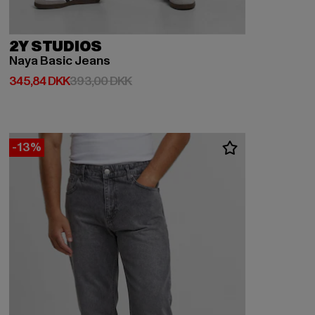
2Y STUDIOS
Naya Basic Jeans
Nuværende pris: 345,84 DKK
Kampagnepris: 393,00 DKK
345,84 DKK
393,00 DKK
-13%