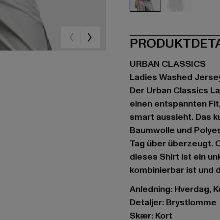
grau
rosa
PRODUKTDET
URBAN CLASSICS
Ladies Washed Jerse
Der Urban Classics La
einen entspannten Fit
smart aussieht. Das k
Baumwolle und Polyes
Tag über überzeugt. 
dieses Shirt ist ein un
kombinierbar ist und 
Anledning: Hverdag, Ko
Detaljer: Brystlomme
Skær: Kort