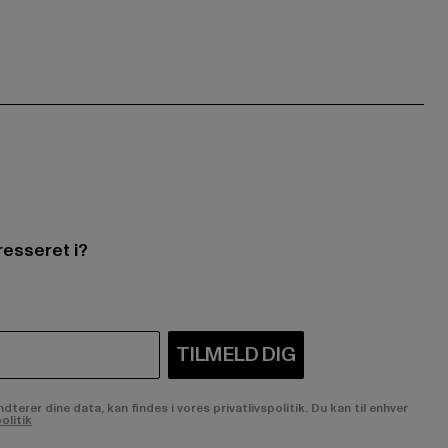
resseret i?
TILMELD DIG
rer dine data, kan findes i vores privatlivspolitik. Du kan til enhver
olitik