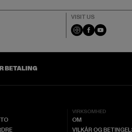
Visit our Instagram pa
Visit our Facebo
Visit our Y
R BETALING
VIRKSOMHED
NTO
OM
RDRE
VILKÅR OG BETINGE