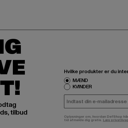
IG
IVE
Hvilke produkter er du inte
T!
MÆND
KVINDER
E-MAIL
odtag
ds, tilbud
Oplysninger om, hvordan DefShop håndte
tid afmelde dig gratis.
Læs privatlivsp