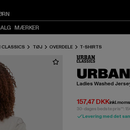
Spring
Spring
til
til
ØRN
Indhold
Sidefod
(Tryk
(Tryk
SALG
MÆRKER
på
på
Enter)
Enter)
 CLASSICS
TØJ
OVERDELE
T-SHIRTS
URBAN
Ladies Washed Jerse
Nuværende pris: 
157,47 DKK
inkl. moms
30-dages bedste pris**: 1
Levering med det sa