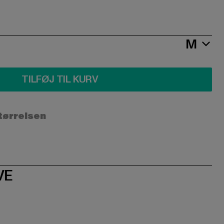
M
TILFØJ TIL KURV
størrelsen
VE