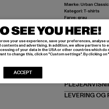
Mærke: Urban Classic
Kategori: T-shirts
Farve: grau
Producentens farve: 
O SEE YOU HERE!
Materialesammensætn
Art.nr: TB7465-17822
rove your use experience, save your preferences, analyse u
ontents and advertising. In addition, we allow partners to e
Producent: TB Intern
ocessing of your data in the USA or other countries which do 
ant to change this, click on "Custom settings". By clicking on 
Dr.-Robert-Murjahn-S
STØRRELSE
ACCEPT
PLEJEANVISN
LEVERING OG