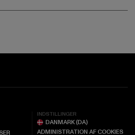
ge:
ok page:
ouTube channel:
INDSTILLINGER
ADMINISTRATION AF COOKIES
LSER