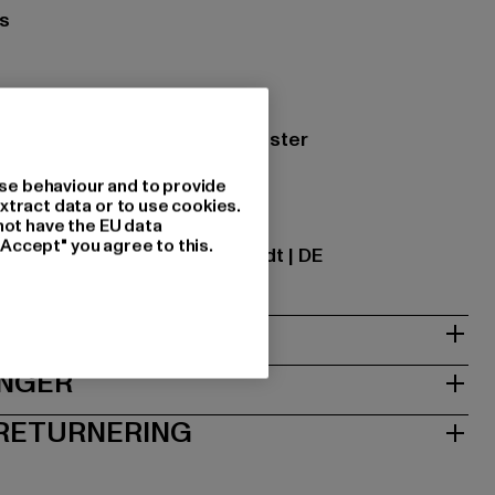
s
steelgrey
ing: 83% Bomuld, 17% Polyester
se behaviour and to provide
xtract data or to use cookies.
ational GmbH |
info@tbint.de
not have the EU data
"Accept" you agree to this.
traße 7 | 64372 Ober-Ramstadt | DE
INGER
 RETURNERING