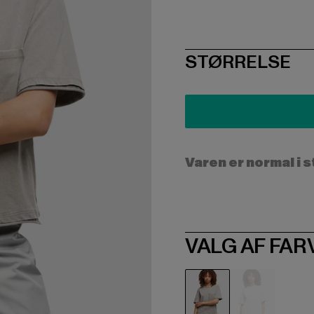
SIZE
STØRRELSE
Varen er normal i 
VALG AF FAR