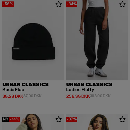
-56%
-34%
URBAN CLASSICS
URBAN CLASSICS
Basic Flap
Ladies Fluffy
Nuværende pris: 38,28 DKK
Kampagnepris: 87,00 DKK
Nuværende pris: 259,38 DKK
Kampagnep
38,28 DKK
87,00 DKK
259,38 DKK
393,00 DKK
NY
-44%
-37%