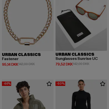
URBAN CLASSICS
URBAN CLASSICS
Sunglasses Sunrise UC
Fastener
Nuværende pris: 79,52 DKK
Kampagnepris
79,52 DKK
142,00 DKK
Nuværende pris: 95,14 DKK
Kampagnepris: 142,00 DKK
95,14 DKK
142,00 DKK
-44%
-60%