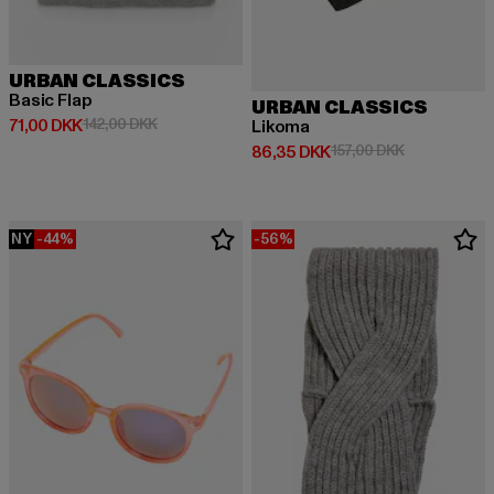
URBAN CLASSICS
Basic Flap
URBAN CLASSICS
Nuværende pris: 71,00 DKK
Kampagnepris: 142,00 DKK
71,00 DKK
142,00 DKK
Likoma
Nuværende pris: 86,35 DKK
Kampagnepris
86,35 DKK
157,00 DKK
NY
-44%
-56%