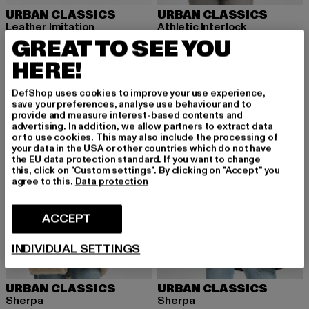
URBAN CLASSICS
URBAN CLASSICS
Leather Imitation
Athletic Interlock
GREAT TO SEE YOU
Nuværende pris: 141,60 DKK
Kampagnepris: 236,00 DKK
Nuværende pris: 250,88 DKK
Kampagnep
141,60 DKK
236,00 DKK
250,88 DKK
392,00 DKK
HERE!
DefShop uses cookies to improve your use experience,
NY
-40%
-40%
save your preferences, analyse use behaviour and to
provide and measure interest-based contents and
advertising. In addition, we allow partners to extract data
or to use cookies. This may also include the processing of
your data in the USA or other countries which do not have
the EU data protection standard. If you want to change
this, click on "Custom settings". By clicking on "Accept" you
agree to this.
Data protection
ACCEPT
INDIVIDUAL SETTINGS
URBAN CLASSICS
URBAN CLASSICS
Sherpa
Sherpa