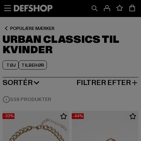
Spring
Spring
Spring
til
til
til
Indhold
Sidefod
Produktgitter
POPULÆRE MÆRKER
URBAN CLASSICS TIL
KVINDER
TØJ
TILBEHØR
SORTÉR
FILTRER EFTER
MEST POPULÆRE
538 PRODUKTER
-33%
-44%