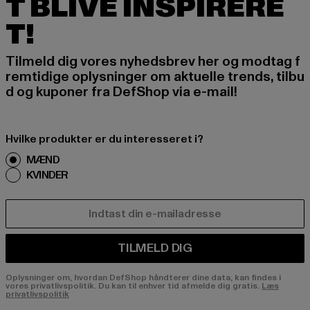
T BLIVE INSPIRERE
T!
Tilmeld dig vores nyhedsbrev her og modtag f
remtidige oplysninger om aktuelle trends, tilbu
d og kuponer fra DefShop via e-mail!
Hvilke produkter er du interesseret i?
MÆND
KVINDER
E-MAIL
TILMELD DIG
Oplysninger om, hvordan DefShop håndterer dine data, kan findes i
vores privatlivspolitik. Du kan til enhver tid afmelde dig gratis.
Læs
privatlivspolitik