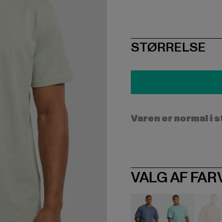
SIZE
STØRRELSE
Varen er normal i 
VALG AF FAR