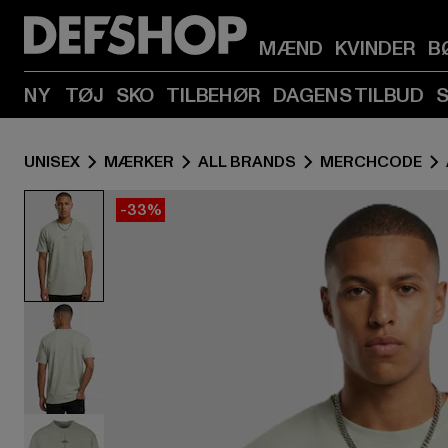
MÆND
KVINDER
B
NY
TØJ
SKO
TILBEHØR
DAGENS TILBUD
UNISEX
MÆRKER
ALL BRANDS
MERCHCODE
-33%