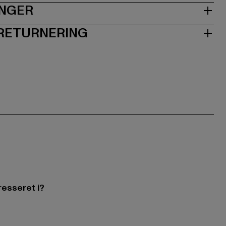
INGER
 RETURNERING
resseret i?