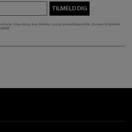
TILMELD DIG
rer dine data, kan findes i vores privatlivspolitik. Du kan til enhver
olitik
ge:
ok page:
ouTube channel: