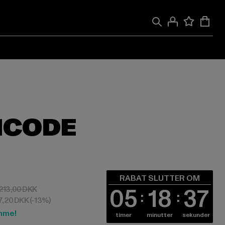
HCODE
ra 142,71 DKK
RABAT SLUTTER OM
05
18
36
Kampagnepris: 213,00 DKK
213,00 DKK
27,20 DKK
(-13%)
mme!
timer
minutter
sekunder