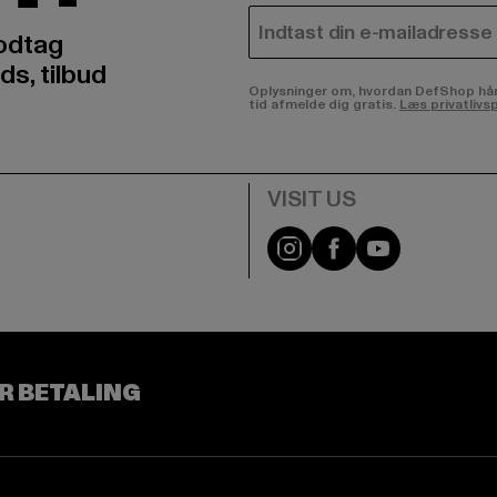
E-MAIL
odtag
ds, tilbud
Oplysninger om, hvordan DefShop håndte
tid afmelde dig gratis.
Læs privatlivsp
Visit our Instagram pa
Visit our Facebo
Visit our Y
R BETALING