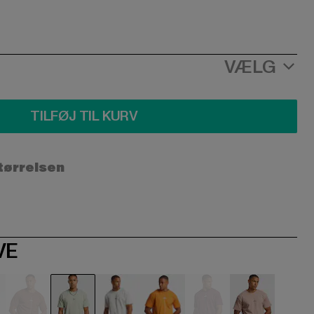
VÆLG
TILFØJ TIL KURV
størrelsen
VE