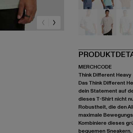
blau
blau
br
violet
weiß
we
PRODUKTDET
MERCHCODE
Think Different Heavy
Das Think Different H
dein Statement auf de
dieses T-Shirt nicht 
Robustheit, die den Al
maximale Bewegungsfr
Kombiniere dieses grü
bequemen Sneakern, u