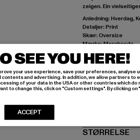
zeigen. Ein vielseitige
Anledning: Hverdag, Ko
Detaljer: Print
Skær: Oversize
Mærke: Merchcode
Kategori: T-shirts
O SEE YOU HERE!
Farve: grün
Producentens farve: s
rove your use experience, save your preferences, analyse u
Materialesammensæt
ontents and advertising. In addition, we allow partners to e
ocessing of your data in the USA or other countries which do 
Art.nr: MP0006978-0
ant to change this, click on "Custom settings". By clicking on 
Producent: TB Intern
Dr.-Robert-Murjahn-S
ACCEPT
STØRRELSE