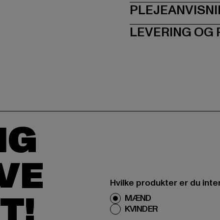
PLEJEANVISN
LEVERING OG
IG
IVE
Hvilke produkter er du inte
T!
MÆND
KVINDER