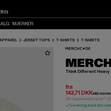
Spring
Spring
til
til
ØRN
Indhold
Sidefod
(Tryk
(Tryk
SALG
MÆRKER
på
på
Enter)
Enter)
APPAREL
JERSEY TOPS
T-SHIRTS
T-SHIRTS
MERC
Think Different Heavy
Nuværende pris: F
fra
142,71 DKK
inkl. moms
30-dages bedste pris**: 1
Levering med det sa