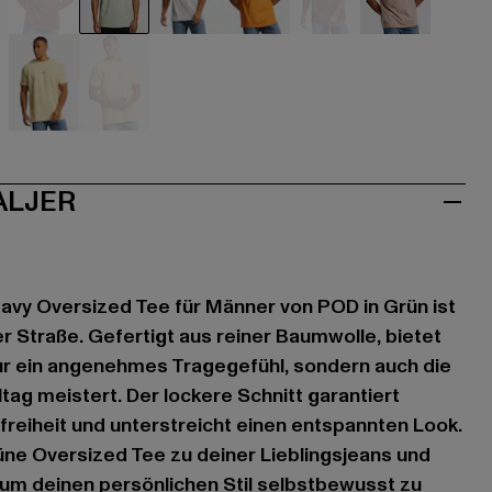
aun
braun
grün
grau
orange
rot
rosa
iß
gelb
gelb
ALJER
eavy Oversized Tee für Männer von POD in Grün ist
r Straße. Gefertigt aus reiner Baumwolle, bietet
nur ein angenehmes Tragegefühl, sondern auch die
ltag meistert. Der lockere Schnitt garantiert
eiheit und unterstreicht einen entspannten Look.
ne Oversized Tee zu deiner Lieblingsjeans und
m deinen persönlichen Stil selbstbewusst zu