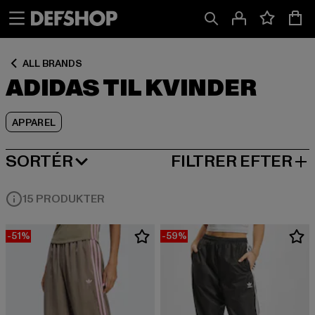
Spring
Spring
Spring
til
til
til
Indhold
Sidefod
Produktgitter
ALL BRANDS
ADIDAS TIL KVINDER
APPAREL
SORTÉR
FILTRER EFTER
MEST POPULÆRE
15 PRODUKTER
-51%
-59%