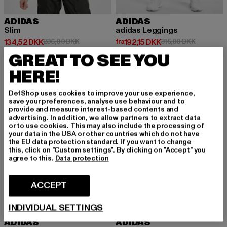
ADIDAS
ADIDAS
Slim
adidas Leggings
Nuværende pris: 134,52 DKK
Kampagnepris: 236,00 DKK
Nuværende pris: Fra 192,15 DKK
Kampagnep
134,52 DKK
236,00 DKK
fra
192,15 DKK
315,00 DKK
GREAT TO SEE YOU
HERE!
-53%
-53%
DefShop uses cookies to improve your use experience,
save your preferences, analyse use behaviour and to
provide and measure interest-based contents and
advertising. In addition, we allow partners to extract data
or to use cookies. This may also include the processing of
your data in the USA or other countries which do not have
the EU data protection standard. If you want to change
this, click on "Custom settings". By clicking on "Accept" you
agree to this.
Data protection
ACCEPT
INDIVIDUAL SETTINGS
ADIDAS
ADIDAS