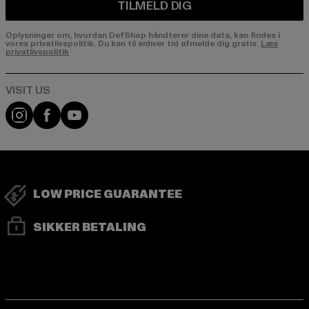
TILMELD DIG
Oplysninger om, hvordan DefShop håndterer dine data, kan findes i
vores privatlivspolitik. Du kan til enhver tid afmelde dig gratis.
Læs
privatlivspolitik
Visit our Instagram page:
Visit our Facebook page:
Visit our YouTube channel:
LOW PRICE GUARANTEE
SIKKER BETALING