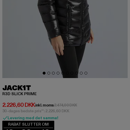
JACK1T
R3D SLICK PRIME
Nuværende pris: 2.226,60 DKK
2.226,60 DKK
Kampagnepris: 2.474,00 DKK
inkl. moms
2.474,00 DKK
30-dages bedste pris**: 2.226,60 DKK
Levering med det samme!
RABAT SLUTTER OM