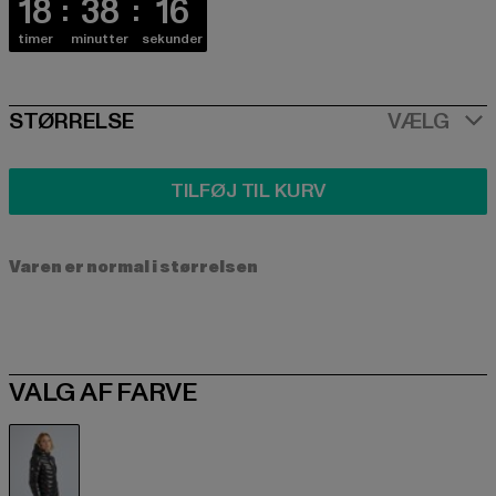
18
38
16
timer
minutter
sekunder
SIZE
STØRRELSE
VÆLG
TILFØJ TIL KURV
Varen er normal i størrelsen
VALG AF FARVE