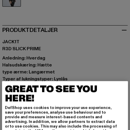
schwarz
PRODUKTDETALJER
JACK1T
R3D SLICK PRIME
Anledning: Hverdag
Halsudskæring: Hætte
type ærme: Langærmet
Typer af lukningstyper: Lynlås
GREAT TO SEE YOU
Detaljer: mærke logo, Lomme med slids
Skær: Regular
HERE!
Mærke: JACK1T
Kategori: Winter Jackets
DefShop uses cookies to improve your use experience,
save your preferences, analyse use behaviour and to
Farve: schwarz
provide and measure interest-based contents and
Producentens farve: black
advertising. In addition, we allow partners to extract data
or to use cookies. This may also include the processing of
Materialesammensætning: 100% Nylon