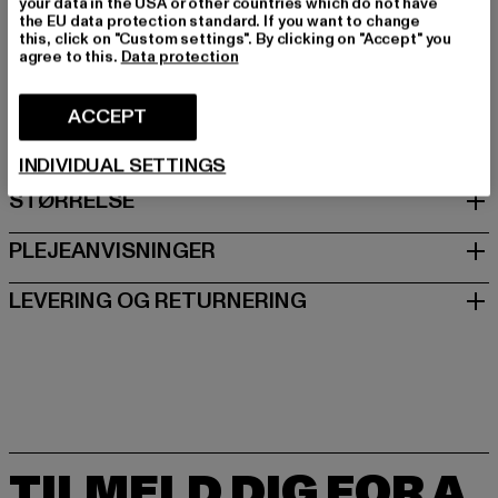
your data in the USA or other countries which do not have
Art.nr: W110SUA20163-00007
the EU data protection standard. If you want to change
this, click on "Custom settings". By clicking on "Accept" you
agree to this.
Data protection
Producent: TB International GmbH |
info@tbint.de
Dr.-Robert-Murjahn-Straße 7 | 64372 Ober-Ramstadt |
ACCEPT
DE
INDIVIDUAL SETTINGS
STØRRELSE
PLEJEANVISNINGER
LEVERING OG RETURNERING
TILMELD DIG FOR A