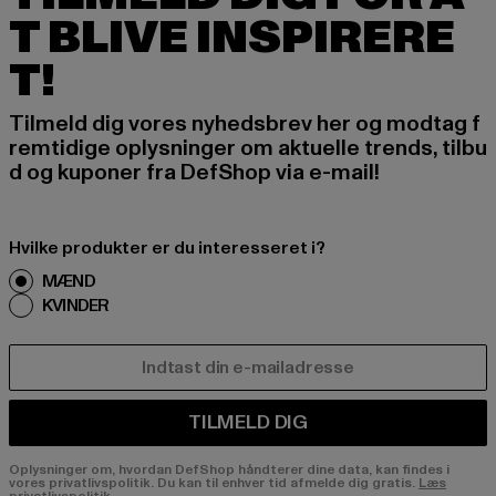
T BLIVE INSPIRERE
T!
Tilmeld dig vores nyhedsbrev her og modtag f
remtidige oplysninger om aktuelle trends, tilbu
d og kuponer fra DefShop via e-mail!
Hvilke produkter er du interesseret i?
MÆND
KVINDER
E-MAIL
TILMELD DIG
Oplysninger om, hvordan DefShop håndterer dine data, kan findes i
vores privatlivspolitik. Du kan til enhver tid afmelde dig gratis.
Læs