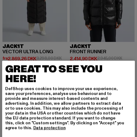
JACK1T
JACK1T
VECTOR ULTRA LONG
FRONT RUNNER
Nuværende pris: Fra 2.869,26 DKK
Kampagnepris: 3.298,00 DKK
Nuværende pris: 2.414,90 DKK
Kampagn
fra
2.869,26 DKK
3.298,00 DKK
2.414,90 DKK
2.945,00 DKK
GREAT TO SEE YOU
HERE!
-17%
-19%
DefShop uses cookies to improve your use experience,
save your preferences, analyse use behaviour and to
provide and measure interest-based contents and
advertising. In addition, we allow partners to extract data
or to use cookies. This may also include the processing of
your data in the USA or other countries which do not have
the EU data protection standard. If you want to change
this, click on "Custom settings". By clicking on "Accept" you
agree to this.
Data protection