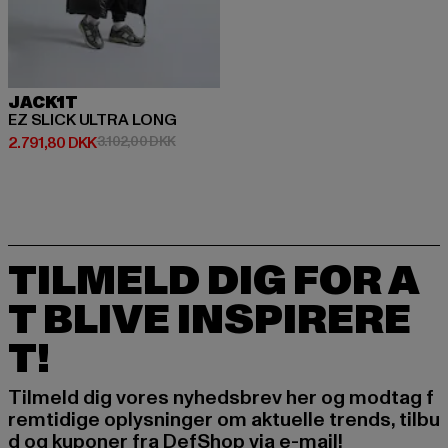
JACK1T
EZ SLICK ULTRA LONG
Nuværende pris: 2.791,80 DKK
Kampagnepris: 3.102,00 DKK
2.791,80 DKK
3.102,00 DKK
TILMELD DIG FOR A
T BLIVE INSPIRERE
T!
Tilmeld dig vores nyhedsbrev her og modtag f
remtidige oplysninger om aktuelle trends, tilbu
d og kuponer fra DefShop via e-mail!