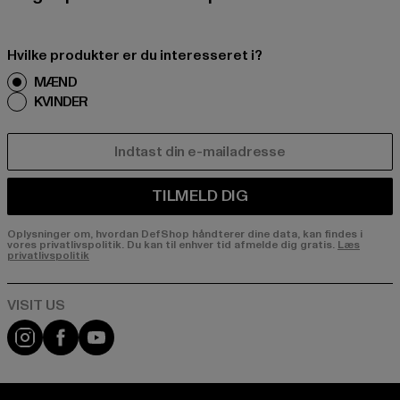
Hvilke produkter er du interesseret i?
MÆND
KVINDER
E-MAIL
TILMELD DIG
Oplysninger om, hvordan DefShop håndterer dine data, kan findes i
vores privatlivspolitik. Du kan til enhver tid afmelde dig gratis.
Læs
privatlivspolitik
Visit our Instagram page:
Visit our Facebook page:
Visit our YouTube channel: