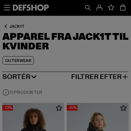
Spring
Spring
Spring
til
til
til
Indhold
Sidefod
Produktgitter
JACK1T
APPAREL FRA JACK1T TIL
KVINDER
OUTERWEAR
SORTÉR
FILTRER EFTER
MEST POPULÆRE
11 PRODUKTER
-13%
-10%