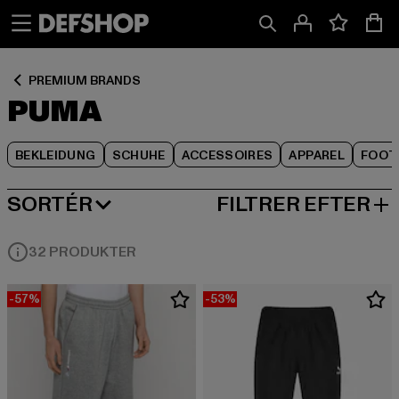
Spring
Spring
Spring
til
til
til
Indhold
Sidefod
Produktgitter
PREMIUM BRANDS
PUMA
BEKLEIDUNG
SCHUHE
ACCESSOIRES
APPAREL
FOOT
SORTÉR
FILTRER EFTER
MEST POPULÆRE
32 PRODUKTER
-57%
-53%