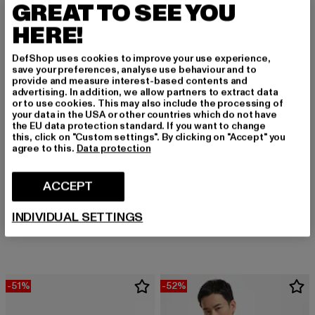
GREAT TO SEE YOU
-52%
-60%
HERE!
DefShop uses cookies to improve your use experience,
save your preferences, analyse use behaviour and to
provide and measure interest-based contents and
advertising. In addition, we allow partners to extract data
or to use cookies. This may also include the processing of
your data in the USA or other countries which do not have
the EU data protection standard. If you want to change
this, click on "Custom settings". By clicking on "Accept" you
agree to this.
Data protection
ACCEPT
PUMA
PUMA
The Hundreds x
Ferrari Race Statement
INDIVIDUAL SETTINGS
Nuværende pris: 377,28 DKK
Kampagnepris: 786,00 DKK
Nuværende pris: Fra 440,00 DK
Kampag
377,28 DKK
786,00 DKK
fra
440,00 DKK
1.100,00 DKK
-51%
-52%