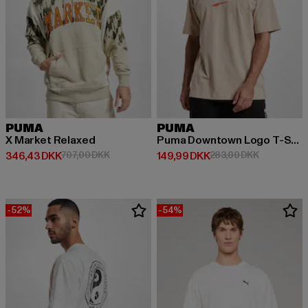
PUMA
PUMA
X Market Relaxed
Puma Downtown Logo T-Shirt
Nuværende pris: 346,43 DKK
Kampagnepris: 707,00 DKK
Nuværende pris: 149,99 DKK
Kampagnepr
346,43 DKK
707,00 DKK
149,99 DKK
283,00 DKK
-52%
-54%