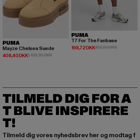
PUMA
T7 For The Fanbase
PUMA
Nuværende pris: 198,72 DKK
Kampagnepr
198,72 DKK
432,00 DKK
Mayze Chelsea Suede
Nuværende pris: 408,40 DKK
Kampagnepris: 1.021,00 DKK
408,40 DKK
1.021,00 DKK
TILMELD DIG FOR A
T BLIVE INSPIRERE
T!
Tilmeld dig vores nyhedsbrev her og modtag f