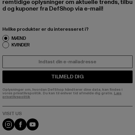
remtidige oplysninger om aktuelle trends, tilbu
d og kuponer fra DefShop via e-mail!
Hvilke produkter er du interesseret i?
MÆND
KVINDER
E-MAIL
TILMELD DIG
Oplysninger om, hvordan DefShop håndterer dine data, kan findes i
vores privatlivspolitik. Du kan til enhver tid afmelde dig gratis.
Læs
privatlivspolitik
Visit our Instagram page:
Visit our Facebook page:
Visit our YouTube channel: