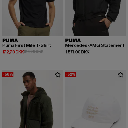
PUMA
PUMA
Puma First Mile T-Shirt
Mercedes-AMG Statement
Nuværende pris: 172,70 DKK
Kampagnepris: 314,00 DKK
Nuværende pris: 1.571,00 DKK
172,70 DKK
314,00 DKK
1.571,00 DKK
-56%
-52%