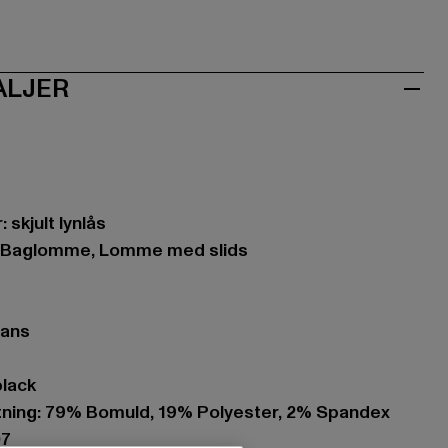
ALJER
 skjult lynlås
, Baglomme, Lomme med slids
eans
black
ing: 79% Bomuld, 19% Polyester, 2% Spandex
07