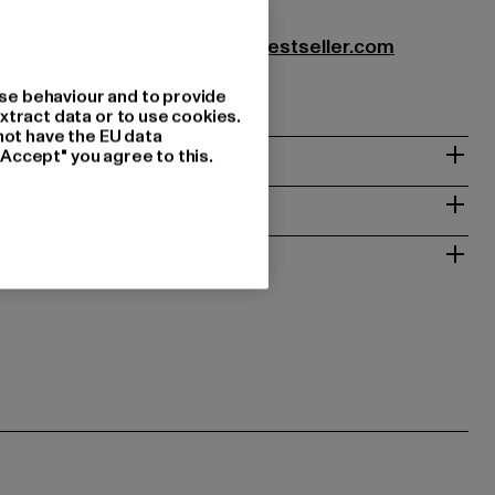
 Textilhandels GmbH |
info@bestseller.com
5 | 10963 Berlin | DE
se behaviour and to provide
xtract data or to use cookies.
not have the EU data
"Accept" you agree to this.
INGER
 RETURNERING