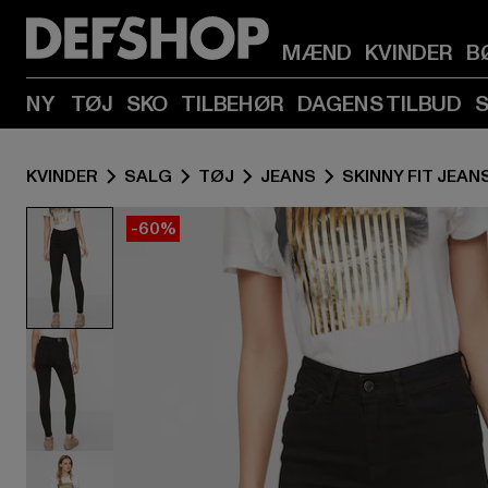
MÆND
KVINDER
B
NY
TØJ
SKO
TILBEHØR
DAGENS TILBUD
KVINDER
SALG
TØJ
JEANS
SKINNY FIT JEAN
-60%