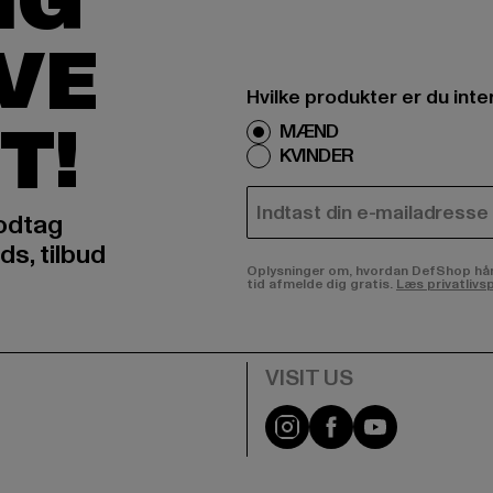
IG
IVE
Hvilke produkter er du inte
T!
MÆND
KVINDER
E-MAIL
odtag
ds, tilbud
Oplysninger om, hvordan DefShop håndte
tid afmelde dig gratis.
Læs privatlivsp
Visit our Instagram pa
Visit our Facebo
Visit our Y