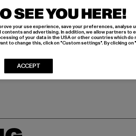
O SEE YOU HERE!
Producent: Bestseller
Schöneberger Straße 1
rove your use experience, save your preferences, analyse u
ontents and advertising. In addition, we allow partners to e
ocessing of your data in the USA or other countries which do 
STØRRELSE
ant to change this, click on "Custom settings". By clicking on 
PLEJEANVISN
ACCEPT
LEVERING OG