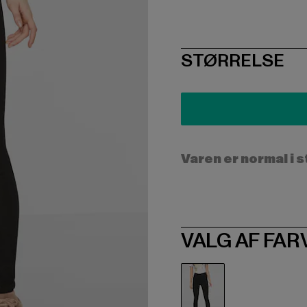
SIZE
STØRRELSE
Varen er normal i 
VALG AF FAR