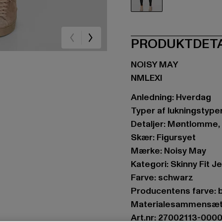
schwarz
PRODUKTDET
NOISY MAY
NMLEXI
Anledning: Hverdag
Typer af lukningstyper:
Detaljer: Møntlomme
Skær: Figursyet
Mærke: Noisy May
Kategori: Skinny Fit J
Farve: schwarz
Producentens farve: 
Materialesammensætn
Art.nr: 27002113-000