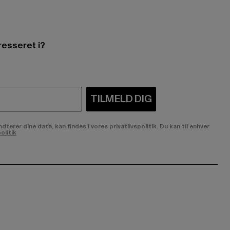
resseret i?
TILMELD DIG
rer dine data, kan findes i vores privatlivspolitik. Du kan til enhver
olitik
ge:
ok page:
ouTube channel: