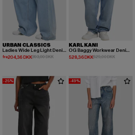
URBAN CLASSICS
KARL KANI
Ladies Wide Leg Light Denim
OG Baggy Workwear Denim vintage
Nuværende pris: Fra 204,36 DKK
Kampagnepris: 393,00 DKK
Nuværende pris: 528,36 DKK
Kampagnep
fra
204,36 DKK
393,00 DKK
528,36 DKK
629,00 DKK
-25%
-49%