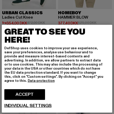
URBAN CLASSICS
HOMEBOY
Ladies Cut Knee
HAMMER BLOW
Nuværende pris: Fra 354,00 DKK
Kampagnepris: 472,00 DKK
Nuværende pris: 377,40 DKK
Kampagnepr
fra
354,00 DKK
472,00 DKK
377,40 DKK
629,00 DKK
GREAT TO SEE YOU
HERE!
-50%
-33%
DefShop uses cookies to improve your use experience,
save your preferences, analyse use behaviour and to
provide and measure interest-based contents and
advertising. In addition, we allow partners to extract data
or to use cookies. This may also include the processing of
your data in the USA or other countries which do not have
the EU data protection standard. If you want to change
this, click on "Custom settings". By clicking on "Accept" you
agree to this.
Data protection
ACCEPT
INDIVIDUAL SETTINGS