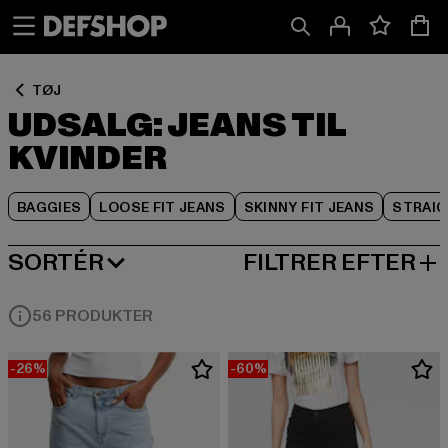
Spring
Spring
Spring
til
til
til
Indhold
Sidefod
Produktgitter
TØJ
UDSALG: JEANS TIL
KVINDER
BAGGIES
LOOSE FIT JEANS
SKINNY FIT JEANS
STRAIG
SORTÉR
FILTRER EFTER
MEST POPULÆRE
56 PRODUKTER
-26%
-60%