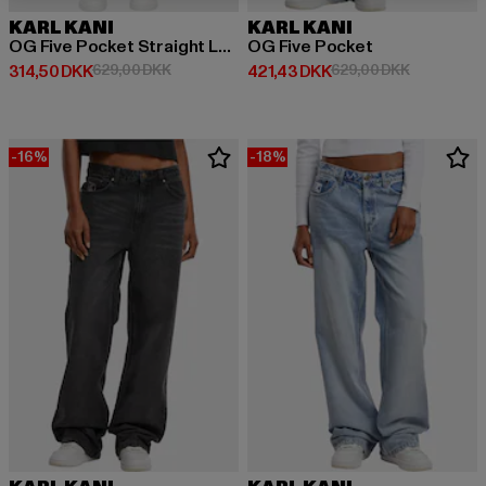
KARL KANI
KARL KANI
OG Five Pocket Straight Leg
OG Five Pocket
Nuværende pris: 314,50 DKK
Kampagnepris: 629,00 DKK
Nuværende pris: 421,43 DKK
Kampagnepr
314,50 DKK
629,00 DKK
421,43 DKK
629,00 DKK
-16%
-18%