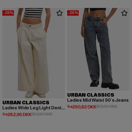
-28%
-26%
URBAN CLASSICS
Ladies Mid Waist 90´s Jeans
URBAN CLASSICS
Nuværende pris: Fra 290,82 DK
Kampagn
fra
290,82 DKK
393,00 DKK
Ladies Wide Leg Light Denim Pants
Nuværende pris: Fra 282,96 DKK
Kampagnepris: 393,00 DKK
fra
282,96 DKK
393,00 DKK