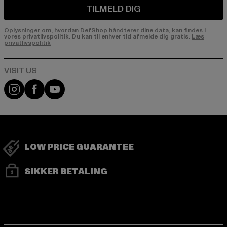
TILMELD DIG
Oplysninger om, hvordan DefShop håndterer dine data, kan findes i
vores privatlivspolitik. Du kan til enhver tid afmelde dig gratis.
Læs
privatlivspolitik
Visit our Instagram page:
Visit our Facebook page:
Visit our YouTube channel:
LOW PRICE GUARANTEE
SIKKER BETALING