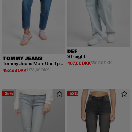
DEF
Straight
TOMMY JEANS
Nuværende pris: 407,00 DKK
Kampagnepr
407,00 DKK
550,00 DKK
Tommy Jeans Mom Uhr Tprd Jeans
Nuværende pris: 482,98 DKK
Kampagnepris: 1.178,00 DKK
482,98 DKK
1.178,00 DKK
-35%
-52%