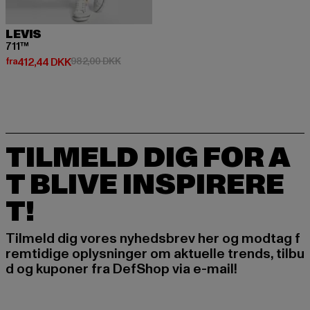
LEVIS
711™
Nuværende pris: Fra 412,44 DKK
Kampagnepris: 982,00 DKK
fra
412,44 DKK
982,00 DKK
TILMELD DIG FOR A
T BLIVE INSPIRERE
T!
Tilmeld dig vores nyhedsbrev her og modtag f
remtidige oplysninger om aktuelle trends, tilbu
d og kuponer fra DefShop via e-mail!