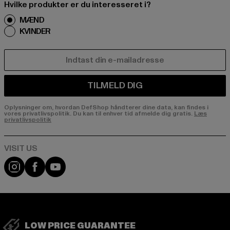
Hvilke produkter er du interesseret i?
MÆND
KVINDER
E-MAIL
TILMELD DIG
Oplysninger om, hvordan DefShop håndterer dine data, kan findes i
vores privatlivspolitik. Du kan til enhver tid afmelde dig gratis.
Læs
privatlivspolitik
Visit our Instagram page:
Visit our Facebook page:
Visit our YouTube channel:
LOW PRICE GUARANTEE