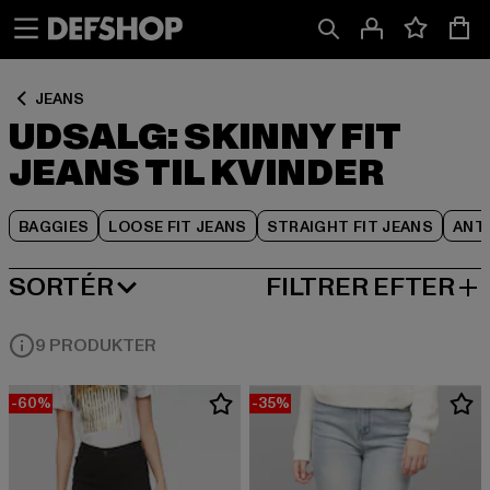
Spring
Spring
Spring
til
til
til
Indhold
Sidefod
Produktgitter
JEANS
UDSALG: SKINNY FIT
JEANS TIL KVINDER
BAGGIES
LOOSE FIT JEANS
STRAIGHT FIT JEANS
ANTI
SORTÉR
FILTRER EFTER
MEST POPULÆRE
9 PRODUKTER
-60%
-35%