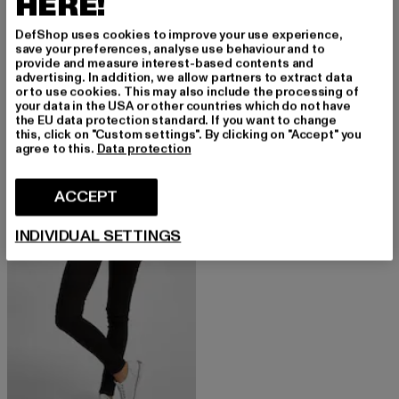
HERE!
DefShop uses cookies to improve your use experience,
save your preferences, analyse use behaviour and to
provide and measure interest-based contents and
advertising. In addition, we allow partners to extract data
URBAN CLASSICS
DEF
or to use cookies. This may also include the processing of
Ladies Mid Waist
Lindo
your data in the USA or other countries which do not have
the EU data protection standard. If you want to change
Nuværende pris: Fra 217,20 DKK
Kampagnepris: 362,00 DKK
Nuværende pris: 236,25 DKK
Kampagnepr
fra
217,20 DKK
362,00 DKK
236,25 DKK
315,00 DKK
this, click on "Custom settings". By clicking on "Accept" you
agree to this.
Data protection
ACCEPT
-58%
INDIVIDUAL SETTINGS