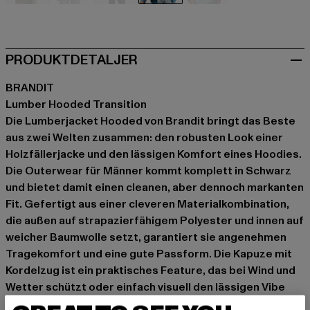
schwarz
schwarz
schwarz
schwarz
rot
PRODUKTDETALJER
BRANDIT
Lumber Hooded Transition
Die Lumberjacket Hooded von Brandit bringt das Beste
aus zwei Welten zusammen: den robusten Look einer
Holzfällerjacke und den lässigen Komfort eines Hoodies.
Die Outerwear für Männer kommt komplett in Schwarz
und bietet damit einen cleanen, aber dennoch markanten
Fit. Gefertigt aus einer cleveren Materialkombination,
die außen auf strapazierfähigem Polyester und innen auf
weicher Baumwolle setzt, garantiert sie angenehmen
Tragekomfort und eine gute Passform. Die Kapuze mit
Kordelzug ist ein praktisches Feature, das bei Wind und
Wetter schützt oder einfach visuell den lässigen Vibe
unterstreicht. Kombinier die langärmlige Jacke mit