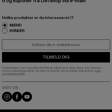
d og kuponer fra DefShop via e-mail!
Hvilke produkter er du interesseret i?
MÆND
KVINDER
E-MAIL
TILMELD DIG
Oplysninger om, hvordan DefShop håndterer dine data, kan findes i
vores privatlivspolitik. Du kan til enhver tid afmelde dig gratis.
Læs
privatlivspolitik
Visit our Instagram page:
Visit our Facebook page:
Visit our YouTube channel: