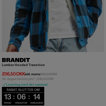
BRANDIT
Lumber Hooded Transition
Nuværende pris: 236,50 DKK
236,50 DKK
Kampagnepris: 550,00 DKK
inkl. moms
550,00 DKK
30-dages bedste pris**: 236,50 DKK
Levering med det samme!
RABAT SLUTTER OM
13
06
14
timer
minutter
sekunder