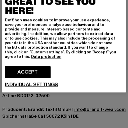
GREAT TO SEE YOU
Jeans und Boots für den typischen Arbeiter-Look oder
HERE!
style sie über einem Longsleeve für entspannte Tage.
Anledning: Hverdag
DefShop uses cookies to improve your use experience,
save your preferences, analyse use behaviour and to
Halsudskæring: Hætte med snøre
provide and measure interest-based contents and
type ærme: Langærmet
advertising. In addition, we allow partners to extract data
or to use cookies. This may also include the processing of
Typer af lukningstyper: Knaplukning
your data in the USA or other countries which do not have
Skær: Regular
the EU data protection standard. If you want to change
this, click on "Custom settings". By clicking on "Accept" you
Mærke: Brandit
agree to this.
Data protection
Kategori: Overgangsjakker
Farve: schwarz
ACCEPT
Producentens farve: black/blue
Materialesammensætning: 100% Polyester, 100%
INDIVIDUAL SETTINGS
Bomuld
Art.nr: BD3172-02500
Producent: Brandit Textil GmbH |
info@brandit-wear.com
Spichernstraße 6a | 50672 Köln | DE