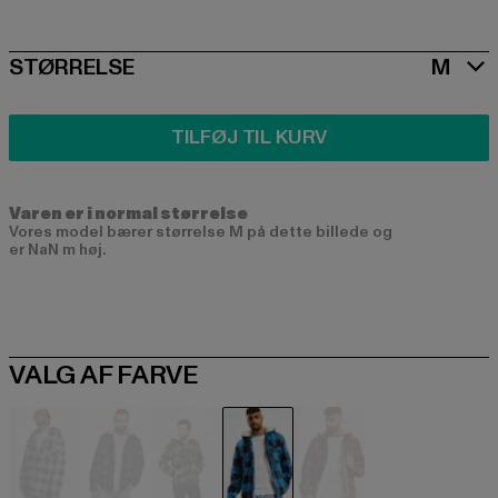
SIZE
STØRRELSE
M
TILFØJ TIL KURV
Varen er i normal størrelse
Vores model bærer størrelse M på dette billede og
er NaN m høj.
VALG AF FARVE