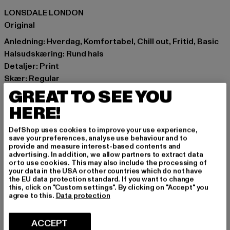
LONSDALE LONDON
Original
Anledning: Hverdag, Komfortabel, Chill out, Fritid, Basic
Halsudskæring: Rund hals
Detaljer: Print
Skær: Regular
Mærke: Lonsdale London
GREAT TO SEE YOU
Kategori: T-shirts
HERE!
Farve: blau
Producentens farve: vintage blue
DefShop uses cookies to improve your use experience,
save your preferences, analyse use behaviour and to
Materialesammensætning: 100% Bomuld
provide and measure interest-based contents and
Art.nr: 112048-07157
advertising. In addition, we allow partners to extract data
or to use cookies. This may also include the processing of
your data in the USA or other countries which do not have
Producent: Punch GmbH |
info@punch-gmbh.de
the EU data protection standard. If you want to change
this, click on "Custom settings". By clicking on "Accept" you
Im Taubental 15a | 41468 Neuss | DE
agree to this.
Data protection
ACCEPT
STØRRELSE