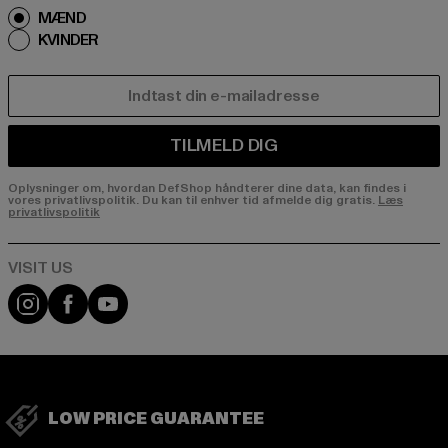
MÆND
KVINDER
E-MAIL
TILMELD DIG
Oplysninger om, hvordan DefShop håndterer dine data, kan findes i
vores privatlivspolitik. Du kan til enhver tid afmelde dig gratis.
Læs
privatlivspolitik
Visit our Instagram page:
Visit our Facebook page:
Visit our YouTube channel:
LOW PRICE GUARANTEE