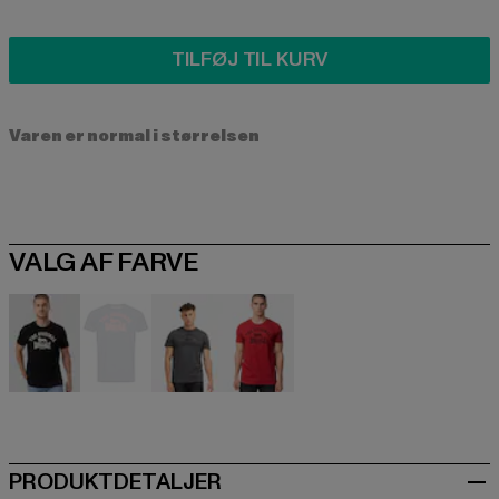
TILFØJ TIL KURV
Varen er normal i størrelsen
VALG AF FARVE
schwarz
blau
grau
rot
PRODUKTDETALJER