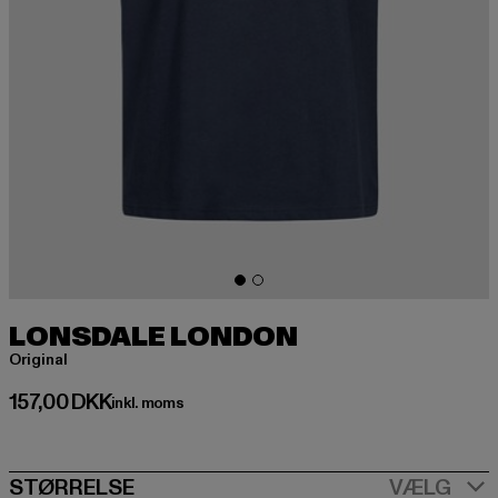
LONSDALE LONDON
Original
Nuværende pris: 157,00 DKK
157,00 DKK
inkl. moms
SIZE
STØRRELSE
VÆLG