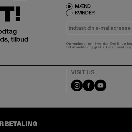
T!
MÆND
KVINDER
E-MAIL
odtag
ds, tilbud
Oplysninger om, hvordan DefShop håndte
tid afmelde dig gratis.
Læs privatlivsp
Visit our Instagram pa
Visit our Facebo
Visit our Y
R BETALING