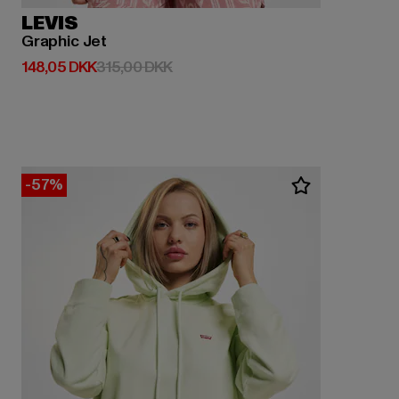
LEVIS
Graphic Jet
Nuværende pris: 148,05 DKK
Kampagnepris: 315,00 DKK
148,05 DKK
315,00 DKK
-57%