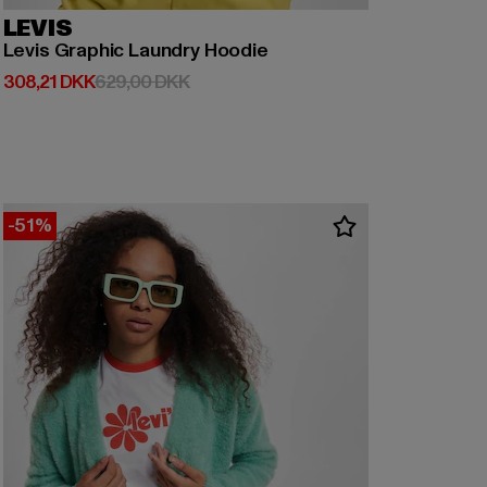
LEVIS
Levis Graphic Laundry Hoodie
Nuværende pris: 308,21 DKK
Kampagnepris: 629,00 DKK
308,21 DKK
629,00 DKK
-51%