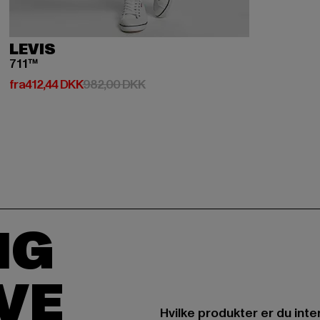
LEVIS
711™
Nuværende pris: Fra 412,44 DKK
Kampagnepris: 982,00 DKK
fra
412,44 DKK
982,00 DKK
IG
IVE
Hvilke produkter er du inte