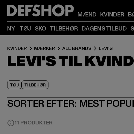
MÆND
KVINDER
B
NY
TØJ
SKO
TILBEHØR
DAGENS TILBUD
KVINDER
MÆRKER
ALL BRANDS
LEVI'S
LEVI'S TIL KVIN
TØJ
TILBEHØR
SORTER EFTER:
MEST POPU
11 PRODUKTER