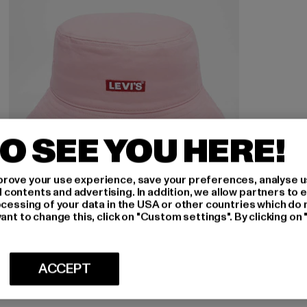
O SEE YOU HERE!
rove your use experience, save your preferences, analyse u
ontents and advertising. In addition, we allow partners to e
ocessing of your data in the USA or other countries which do 
ant to change this, click on "Custom settings". By clicking on 
LEVIS
Levi's Baby Tab Logo Hüte
Nuværende pris: Fra 118,20 DKK
Kampagnepris: 197,00 DKK
fra
118,20 DKK
197,00 DKK
ACCEPT