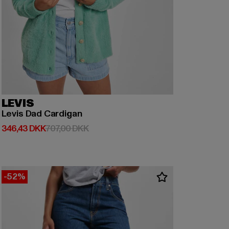
LEVIS
Levis Dad Cardigan
Nuværende pris: 346,43 DKK
Kampagnepris: 707,00 DKK
346,43 DKK
707,00 DKK
-52%