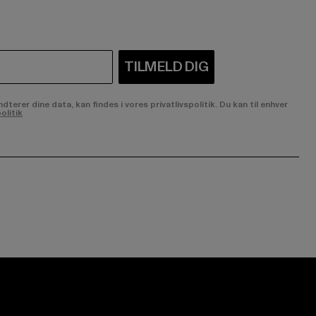
TILMELD DIG
rer dine data, kan findes i vores privatlivspolitik. Du kan til enhver
olitik
ge:
ok page:
ouTube channel: