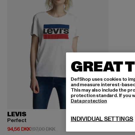
GREAT T
DefShop uses cookies to imp
and measure interest-based c
This may also include the pr
protection standard. If you w
Data protection
LEVIS
INDIVIDUAL SETTINGS
Perfect
Nuværende pris: 94,56 DKK
Kampagnepris: 197,00 DKK
94,56 DKK
197,00 DKK