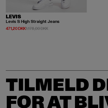
LEVIS
Levis S High Straight Jeans
Nuværende pris: 471,20 DKK
Kampagnepris: 1.178,00 DKK
471,20 DKK
1.178,00 DKK
TILMELD D
FOR AT BL