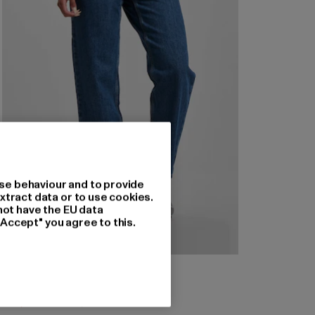
se behaviour and to provide
xtract data or to use cookies.
not have the EU data
"Accept" you agree to this.
LEVIS
Silvertab
Nuværende pris: 377,28 DKK
Kampagnepris: 786,00 DKK
377,28 DKK
786,00 DKK