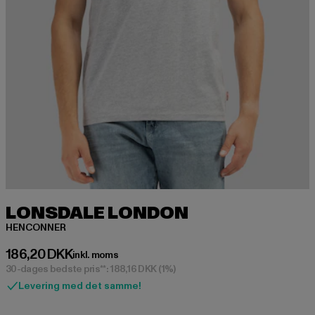
LONSDALE LONDON
HENCONNER
Nuværende pris: 186,20 DKK
186,20 DKK
inkl. moms
30-dages bedste pris**: 188,16 DKK
(1%)
Levering med det samme!