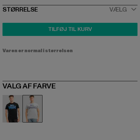
SIZE
STØRRELSE
VÆLG
TILFØJ TIL KURV
Varen er normal i størrelsen
VALG AF FARVE
schwarz
grau