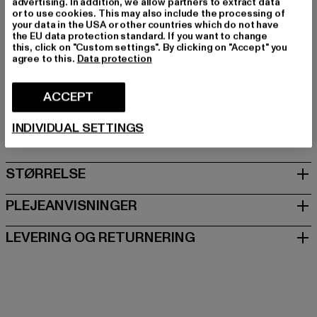
advertising. In addition, we allow partners to extract data
Kategori: T-shirts
or to use cookies. This may also include the processing of
Farve: grau
your data in the USA or other countries which do not have
the EU data protection standard. If you want to change
Producentens farve: marl grey/navy
this, click on "Custom settings". By clicking on "Accept" you
Materialesammensætning: 100% Bomuld
agree to this.
Data protection
Art.nr: 117604-17914
ACCEPT
Producent: Punch GmbH |
info@punch-gmbh.de
Im Taubental 15a | 41468 Neuss | DE
INDIVIDUAL SETTINGS
STØRRELSE
PLEJEANVISNINGER
LEVERING OG RETURNERING