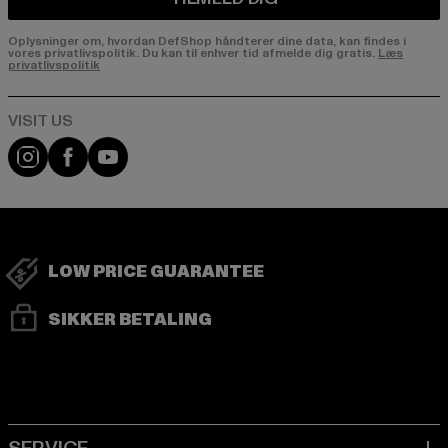
Oplysninger om, hvordan DefShop håndterer dine data, kan findes i
vores privatlivspolitik. Du kan til enhver tid afmelde dig gratis.
Læs
privatlivspolitik
Visit our Instagram page:
Visit our Facebook page:
Visit our YouTube channel:
LOW PRICE GUARANTEE
SIKKER BETALING