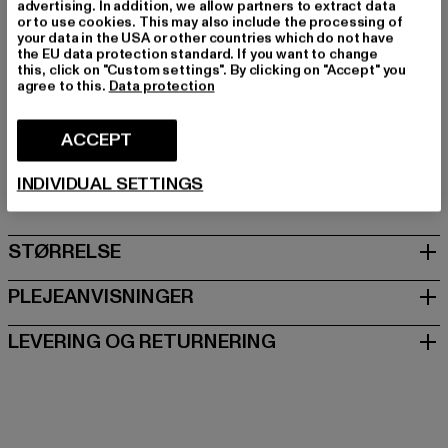
advertising. In addition, we allow partners to extract data
Farve: blau
or to use cookies. This may also include the processing of
Producentens farve: blue/anthracite
your data in the USA or other countries which do not have
the EU data protection standard. If you want to change
Materialesammensætning: 100% Polyakryl
this, click on "Custom settings". By clicking on "Accept" you
Art.nr: 7020251-04538
agree to this.
Data protection
Producent: Urban Styles Agency GmbH & Co. KG |
ACCEPT
agentur@urbanstylesagency.com
INDIVIDUAL SETTINGS
Schanzenstraße 41 | 51063 Köln | DE
STØRRELSE
PLEJEANVISNINGER
LEVERING OG RETURNERING