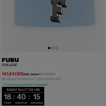
FUBU
COLLEGE
Nuværende pris: 141,84 DKK
141,84 DKK
Kampagnepris: 197,00 DKK
inkl. moms
197,00 DKK
30-dages bedste pris**: 130,02 DKK
(-9%)
Levering med det samme!
RABAT SLUTTER OM
18
40
15
timer
minutter
sekunder