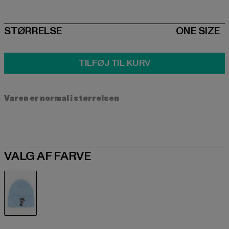
SIZE
STØRRELSE
ONE SIZE
TILFØJ TIL KURV
Varen er normal i størrelsen
VALG AF FARVE
blau