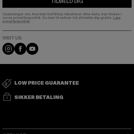
TILMELD DIG
Oplysninger om, hvordan DefShop håndterer dine data, kan findes i
vores privatlivspolitik. Du kan til enhver tid afmelde dig gratis.
Læs
privatlivspolitik
Visit our Instagram page:
Visit our Facebook page:
Visit our YouTube channel:
LOW PRICE GUARANTEE
SIKKER BETALING