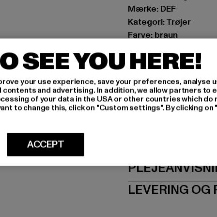
Mærke: DEF
Kategori: Trøjer
Farve: braun
Producentens farve: 
O SEE YOU HERE!
Materialesammensætn
Art.nr: DFCN148-2036
rove your use experience, save your preferences, analyse u
ontents and advertising. In addition, we allow partners to e
Producent: TB Intern
ocessing of your data in the USA or other countries which do 
ant to change this, click on "Custom settings". By clicking on 
Dr.-Robert-Murjahn-S
STØRRELSE
ACCEPT
PLEJEANVISN
LEVERING OG