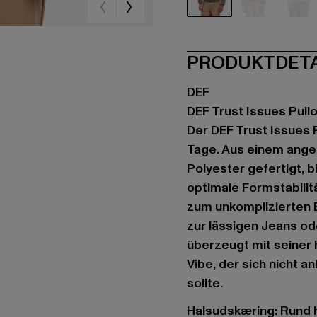
braun
grau
gr
PRODUKTDET
DEF
DEF Trust Issues Pull
Der DEF Trust Issues 
Tage. Aus einem ang
Polyester gefertigt, b
optimale Formstabilit
zum unkomplizierten Be
zur lässigen Jeans od
überzeugt mit seiner 
Vibe, der sich nicht an
sollte.
Halsudskæring: Rund 