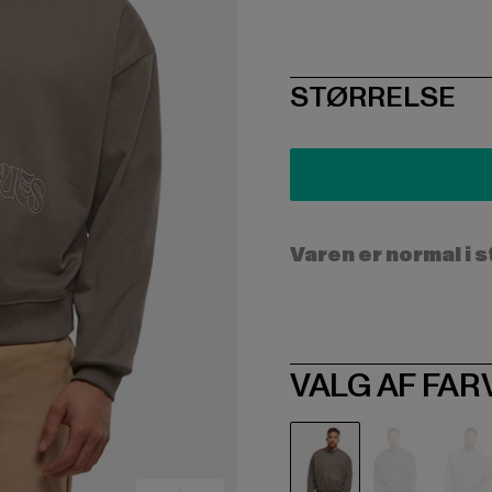
SIZE
STØRRELSE
Varen er normal i 
VALG AF FAR