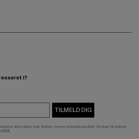
resseret i?
TILMELD DIG
rer dine data, kan findes i vores privatlivspolitik. Du kan til enhver
olitik