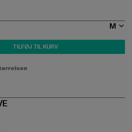
M
TILFØJ TIL KURV
størrelsen
VE