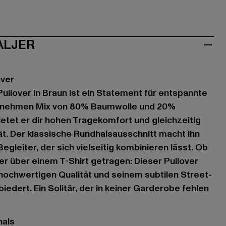
au
ALJER
over
Pullover in Braun ist ein Statement für entspannte
enehmen Mix von 80% Baumwolle und 20%
ietet er dir hohen Tragekomfort und gleichzeitig
ät. Der klassische Rundhalsausschnitt macht ihn
gleiter, der sich vielseitig kombinieren lässt. Ob
er über einem T-Shirt getragen: Dieser Pullover
hochwertigen Qualität und seinem subtilen Street-
biedert. Ein Solitär, der in keiner Garderobe fehlen
hals