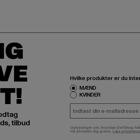
IG
IVE
Hvilke produkter er du inte
T!
MÆND
KVINDER
E-MAIL
odtag
ds, tilbud
Oplysninger om, hvordan DefShop håndte
tid afmelde dig gratis.
Læs privatlivsp