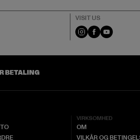
Visit our Instagram pa
Visit our Facebo
Visit our Y
R BETALING
VIRKSOMHED
NTO
OM
RDRE
VILKÅR OG BETINGE