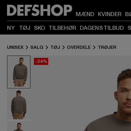
MÆND
KVINDER
B
NY
TØJ
SKO
TILBEHØR
DAGENS TILBUD
UNISEX
SALG
TØJ
OVERDELE
TRØJER
-24%