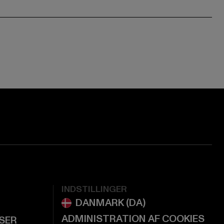
ge:
ok page:
ouTube channel:
INDSTILLINGER
ADMINISTRATION AF COOKIES
LSER