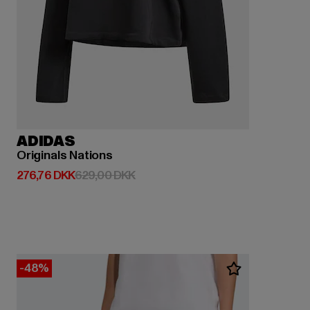
ADIDAS
Originals Nations
Nuværende pris: 276,76 DKK
Kampagnepris: 629,00 DKK
276,76 DKK
629,00 DKK
-48%