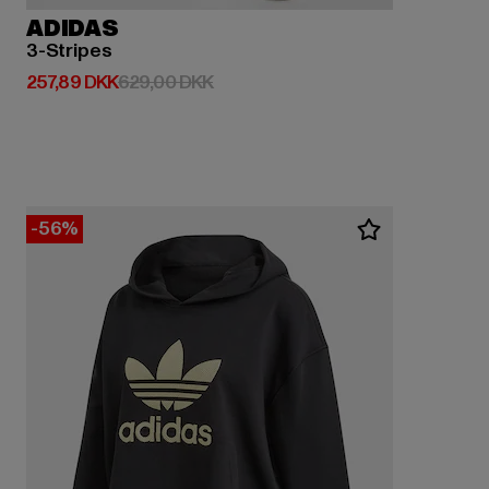
ADIDAS
3-Stripes
Nuværende pris: 257,89 DKK
Kampagnepris: 629,00 DKK
257,89 DKK
629,00 DKK
-56%