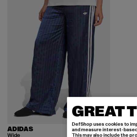
GREAT T
DefShop uses cookies to imp
ADIDAS
and measure interest-based c
Wide
This may also include the pr