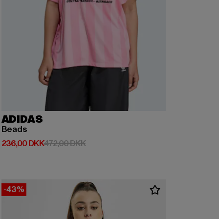
ADIDAS
Beads
Nuværende pris: 236,00 DKK
Kampagnepris: 472,00 DKK
236,00 DKK
472,00 DKK
-43%