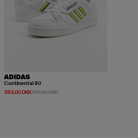
ADIDAS
Continental 80
Nuværende pris: 393,00 DKK
Kampagnepris: 786,00 DKK
393,00 DKK
786,00 DKK