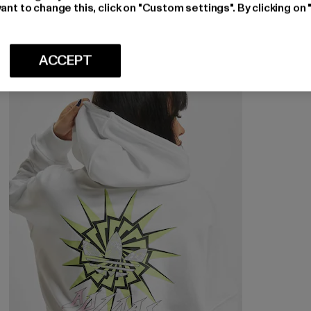
ant to change this, click on "Custom settings". By clicking on 
Nuværende pris: 173,25 DKK
Kampagnepris: 315,00 DKK
173,25 DKK
315,00 DKK
ACCEPT
-53%