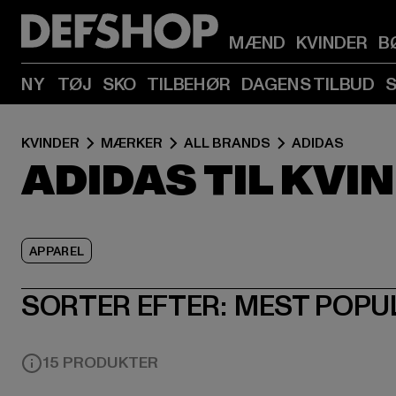
MÆND
KVINDER
B
NY
TØJ
SKO
TILBEHØR
DAGENS TILBUD
KVINDER
MÆRKER
ALL BRANDS
ADIDAS
ADIDAS TIL KVI
APPAREL
SORTER EFTER:
MEST POPU
15 PRODUKTER