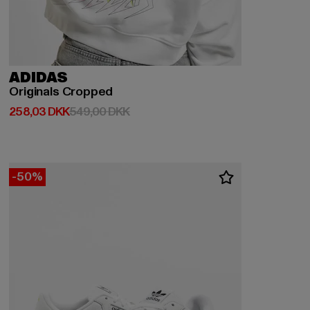
ADIDAS
Originals Cropped
Nuværende pris: 258,03 DKK
Kampagnepris: 549,00 DKK
258,03 DKK
549,00 DKK
-50%