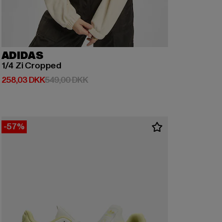
ADIDAS
1/4 Zi Cropped
Nuværende pris: 258,03 DKK
Kampagnepris: 549,00 DKK
258,03 DKK
549,00 DKK
-57%