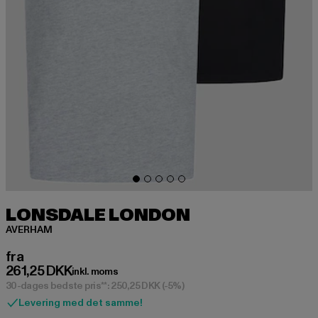
LONSDALE LONDON
AVERHAM
Nuværende pris: Fra 261,25 DKK
fra
261,25 DKK
inkl. moms
30-dages bedste pris**: 250,25 DKK
(-5%)
Levering med det samme!