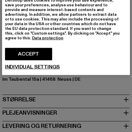
DefShop uses cookies to improve your use experience,
type ærme: Ærmeløse
save your preferences, analyse use behaviour and to
Detaljer: Print
provide and measure interest-based contents and
advertising. In addition, we allow partners to extract data
Skær: Regular
or to use cookies. This may also include the processing of
Mærke: Lonsdale London
your data in the USA or other countries which do not have
the EU data protection standard. If you want to change
Kategori: Tank Tops
this, click on "Custom settings". By clicking on "Accept" you
Farve: grau, schwarz
agree to this.
Data protection
Producentens farve: black/marl grey
Materialesammensætning: 100% Bomuld
ACCEPT
Art.nr: 117742-16197
INDIVIDUAL SETTINGS
Producent: Punch GmbH |
info@punch-gmbh.de
Im Taubental 15a | 41468 Neuss | DE
STØRRELSE
PLEJEANVISNINGER
LEVERING OG RETURNERING