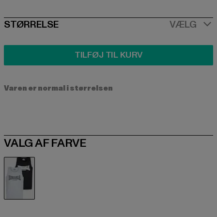
SIZE
STØRRELSE
VÆLG
TILFØJ TIL KURV
Varen er normal i størrelsen
VALG AF FARVE
grau