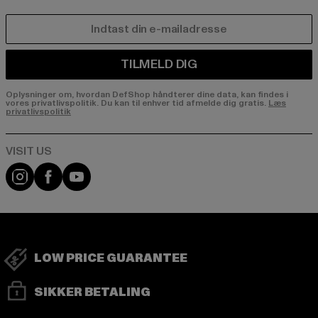
E-MAIL
TILMELD DIG
Oplysninger om, hvordan DefShop håndterer dine data, kan findes i
vores privatlivspolitik. Du kan til enhver tid afmelde dig gratis.
Læs
privatlivspolitik
Visit our Instagram page:
Visit our Facebook page:
Visit our YouTube channel:
LOW PRICE GUARANTEE
SIKKER BETALING