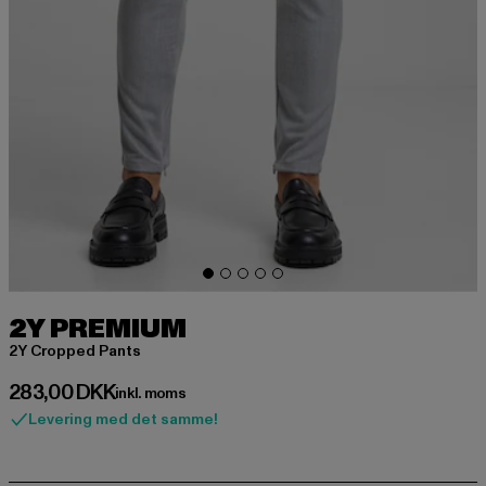
2Y PREMIUM
2Y Cropped Pants
Nuværende pris: 283,00 DKK
283,00 DKK
inkl. moms
Levering med det samme!