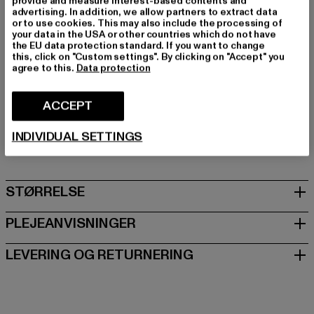
provide and measure interest-based contents and
Kategori: Chinos
advertising. In addition, we allow partners to extract data
or to use cookies. This may also include the processing of
Farve: grau
your data in the USA or other countries which do not have
Producentens farve: lightgrey
the EU data protection standard. If you want to change
this, click on "Custom settings". By clicking on "Accept" you
Materialesammensætning: 65% Polyester, 32% Bomuld,
agree to this.
Data protection
3% Spandex
Art.nr: P1044CP-00143
ACCEPT
Producent: 2Y Premium GmbH |
info@2y-studios.com
INDIVIDUAL SETTINGS
Hollefeldstraße 16 | 48282 Emsdetten | DE
STØRRELSE
PLEJEANVISNINGER
LEVERING OG RETURNERING