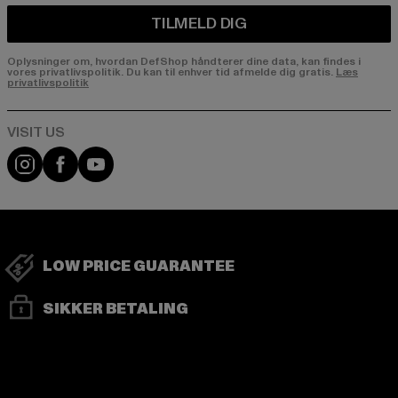
TILMELD DIG
Oplysninger om, hvordan DefShop håndterer dine data, kan findes i
vores privatlivspolitik. Du kan til enhver tid afmelde dig gratis.
Læs
privatlivspolitik
Visit our Instagram page:
Visit our Facebook page:
Visit our YouTube channel:
LOW PRICE GUARANTEE
SIKKER BETALING