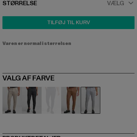
SIZE
STØRRELSE
VÆLG
TILFØJ TIL KURV
Varen er normal i størrelsen
VALG AF FARVE
beige
schwarz
blau
braun
grau