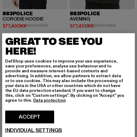
883POLICE
883POLICE
CORODIE HOODIE
AVENING
Nuværende pris: 377,40 DKK
Kampagnepris: 629,00 DKK
Nuværende pris: 377,40 DKK
Kampagnepr
377,40 DKK
629,00 DKK
377,40 DKK
629,00 DKK
GREAT TO SEE YOU
HERE!
-33%
-34%
DefShop uses cookies to improve your use experience,
save your preferences, analyse use behaviour and to
provide and measure interest-based contents and
advertising. In addition, we allow partners to extract data
or to use cookies. This may also include the processing of
your data in the USA or other countries which do not have
the EU data protection standard. If you want to change
this, click on "Custom settings". By clicking on "Accept" you
agree to this.
Data protection
ACCEPT
INDIVIDUAL SETTINGS