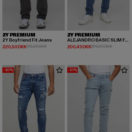
2Y PREMIUM
2Y PREMIUM
2Y Boyfriend Fit Jeans
ALEJANDRO BASIC SLIM FIT JEANS
Nuværende pris: 220,50 DKK
Kampagnepris: 315,00 DKK
Nuværende pris: 200,43 DKK
Kampagnep
220,50 DKK
315,00 DKK
200,43 DKK
393,00 DKK
-30%
-51%