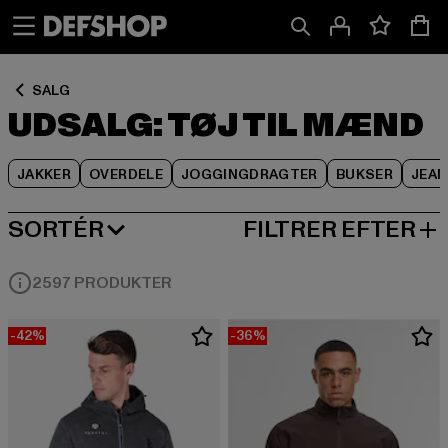
Spring
Spring
Spring
til
til
til
Indhold
Sidefod
Produktgitter
SALG
UDSALG: TØJ TIL MÆND
JAKKER
OVERDELE
JOGGINGDRAGTER
BUKSER
JEA
SORTÉR
FILTRER EFTER
MEST POPULÆRE
2597 PRODUKTER
-42%
-36%