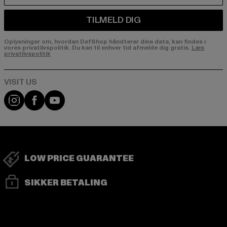
TILMELD DIG
Oplysninger om, hvordan DefShop håndterer dine data, kan findes i
vores privatlivspolitik. Du kan til enhver tid afmelde dig gratis.
Læs
privatlivspolitik
Visit our Instagram page:
Visit our Facebook page:
Visit our YouTube channel:
LOW PRICE GUARANTEE
SIKKER BETALING