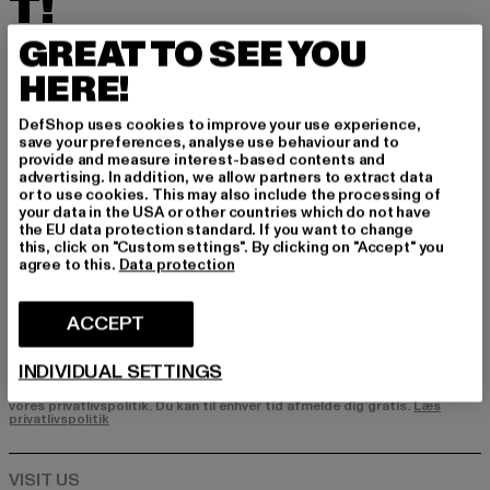
T!
GREAT TO SEE YOU
Tilmeld dig vores nyhedsbrev her og modtag f
remtidige oplysninger om aktuelle trends, tilbu
HERE!
d og kuponer fra DefShop via e-mail!
DefShop uses cookies to improve your use experience,
save your preferences, analyse use behaviour and to
provide and measure interest-based contents and
Hvilke produkter er du interesseret i?
advertising. In addition, we allow partners to extract data
or to use cookies. This may also include the processing of
MÆND
your data in the USA or other countries which do not have
KVINDER
the EU data protection standard. If you want to change
this, click on "Custom settings". By clicking on "Accept" you
agree to this.
Data protection
E-MAIL
ACCEPT
TILMELD DIG
INDIVIDUAL SETTINGS
Oplysninger om, hvordan DefShop håndterer dine data, kan findes i
vores privatlivspolitik. Du kan til enhver tid afmelde dig gratis.
Læs
privatlivspolitik