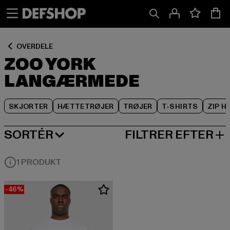
Spring
Spring
Spring
til
til
til
Indhold
Sidefod
Produktgitter
OVERDELE
ZOO YORK
LANGÆRMEDE
SKJORTER
HÆTTETRØJER
TRØJER
T-SHIRTS
ZIP H
SORTÉR
FILTRER EFTER
MEST POPULÆRE
1 PRODUKT
-46%