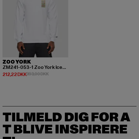
ZOO YORK
ZM241-053-1 Zoo York Icecream Longsleeve
Nuværende pris: 212,22 DKK
Kampagnepris: 393,00 DKK
212,22 DKK
393,00 DKK
TILMELD DIG FOR A
T BLIVE INSPIRERE