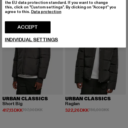
the EU data protection standard. If you want to change
this, click on "Custom settings". By clicking on "Accept" you
agree to this.
Data protection
NY
-41%
-59%
ACCEPT
INDIVIDUAL SETTINGS
URBAN CLASSICS
URBAN CLASSICS
Short Big
Raglan
Nuværende pris: 417,13 DKK
Kampagnepris: 707,00 DKK
Nuværende pris: 322,26 DKK
Kampagnep
417,13 DKK
707,00 DKK
322,26 DKK
786,00 DKK