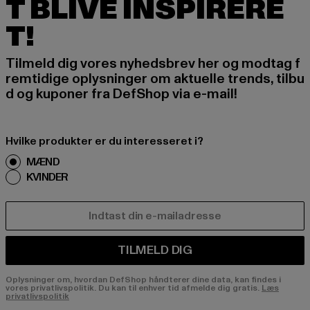
T BLIVE INSPIRERE
T!
Tilmeld dig vores nyhedsbrev her og modtag f
remtidige oplysninger om aktuelle trends, tilbu
d og kuponer fra DefShop via e-mail!
Hvilke produkter er du interesseret i?
MÆND
KVINDER
E-MAIL
TILMELD DIG
Oplysninger om, hvordan DefShop håndterer dine data, kan findes i
vores privatlivspolitik. Du kan til enhver tid afmelde dig gratis.
Læs
privatlivspolitik