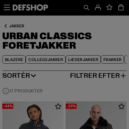
Spring
Spring
Spring
til
til
til
Indhold
Sidefod
Produktgitter
JAKKER
URBAN CLASSICS
FORETJAKKER
BLAZERE
COLLEGEJAKKER
LÆDERJAKKER
FRAKKER
SORTÉR
FILTRER EFTER
MEST POPULÆRE
17 PRODUKTER
-44%
-24%