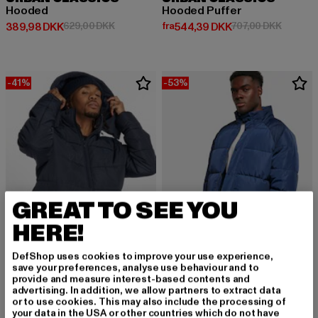
Hooded
Hooded Puffer
Nuværende pris: 389,98 DKK
Kampagnepris: 629,00 DKK
Nuværende pris: Fra 544,39 DK
Kampagn
389,98 DKK
629,00 DKK
fra
544,39 DKK
707,00 DKK
-41%
-53%
GREAT TO SEE YOU
HERE!
DefShop uses cookies to improve your use experience,
save your preferences, analyse use behaviour and to
provide and measure interest-based contents and
URBAN CLASSICS
URBAN CLASSICS
advertising. In addition, we allow partners to extract data
Hooded
Raglan
or to use cookies. This may also include the processing of
Nuværende pris: 393,53 DKK
Kampagnepris: 667,00 DKK
Nuværende pris: Fra 369,42 DK
Kampagn
393,53 DKK
667,00 DKK
fra
369,42 DKK
786,00 DKK
your data in the USA or other countries which do not have