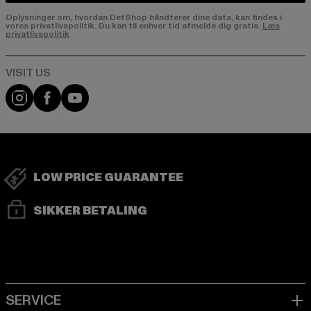
Oplysninger om, hvordan DefShop håndterer dine data, kan findes i
vores privatlivspolitik. Du kan til enhver tid afmelde dig gratis.
Læs
privatlivspolitik
Visit our Instagram page:
Visit our Facebook page:
Visit our YouTube channel:
LOW PRICE GUARANTEE
SIKKER BETALING