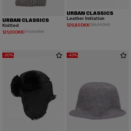
URBAN CLASSICS
Leather Imitation
URBAN CLASSICS
Nuværende pris: 129,80 DKK
Kampagnepr
129,80 DKK
236,00 DKK
Knitted
Nuværende pris: 121,00 DKK
Kampagnepris: 275,00 DKK
121,00 DKK
275,00 DKK
-20%
-43%