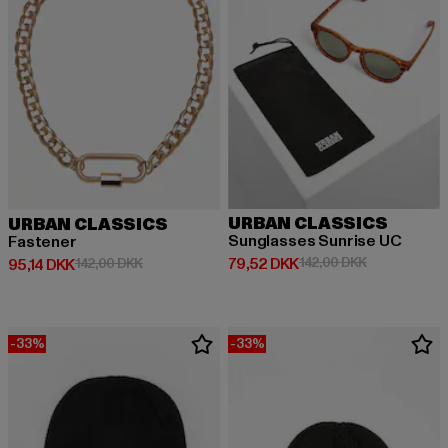
URBAN CLASSICS
URBAN CLASSICS
Sunglasses Sunrise UC
Fastener
Nuværende pris: 79,52 DKK
Kampagnepris
79,52 DKK
142,00 DKK
Nuværende pris: 95,14 DKK
Kampagnepris: 142,00 DKK
95,14 DKK
142,00 DKK
-33%
-33%