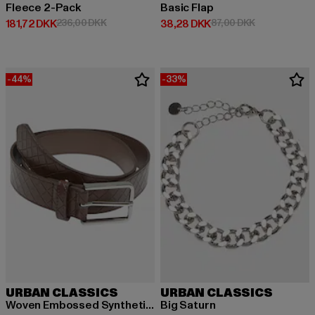
Fleece 2-Pack
Basic Flap
Nuværende pris: 181,72 DKK
Kampagnepris: 236,00 DKK
Nuværende pris: 38,28 DKK
Kampagnepris
181,72 DKK
236,00 DKK
38,28 DKK
87,00 DKK
-44%
-33%
URBAN CLASSICS
URBAN CLASSICS
Woven Embossed Synthetic Leather Belt
Big Saturn