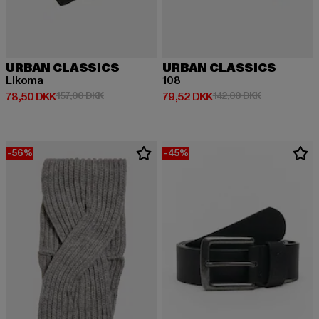
URBAN CLASSICS
URBAN CLASSICS
Likoma
108
Nuværende pris: 78,50 DKK
Kampagnepris: 157,00 DKK
Nuværende pris: 79,52 DKK
Kampagnepris
78,50 DKK
157,00 DKK
79,52 DKK
142,00 DKK
-56%
-45%