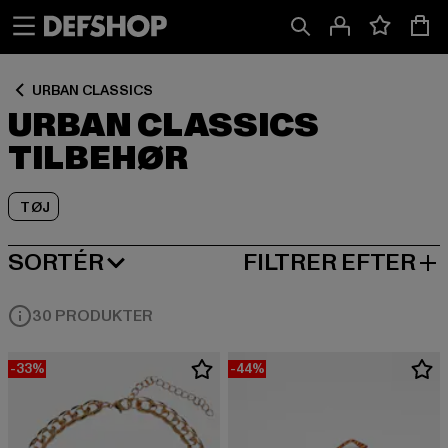
Spring
Spring
Spring
til
til
til
Indhold
Sidefod
Produktgitter
URBAN CLASSICS
URBAN CLASSICS
TILBEHØR
TØJ
SORTÉR
FILTRER EFTER
MEST POPULÆRE
30 PRODUKTER
-33%
-44%