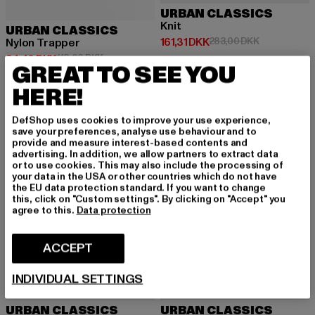
URBAN CLASSICS
Knit
URBAN CLASSICS
Nuværende pris: 161,31 DKK
Kampagnepri
161,31 DKK
283,00 DKK
Nylon Trapper
Nuværende pris: 94,40 DKK
Kampagnepris: 118,00 DKK
94,40 DKK
118,00 DKK
GREAT TO SEE YOU
HERE!
-23%
-56%
DefShop uses cookies to improve your use experience,
save your preferences, analyse use behaviour and to
provide and measure interest-based contents and
advertising. In addition, we allow partners to extract data
or to use cookies. This may also include the processing of
your data in the USA or other countries which do not have
the EU data protection standard. If you want to change
this, click on "Custom settings". By clicking on "Accept" you
agree to this.
Data protection
ACCEPT
INDIVIDUAL SETTINGS
URBAN CLASSICS
URBAN CLASSICS