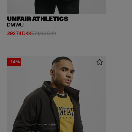
UNFAIR ATHLETICS
DMWU
Nuværende pris: 292,74 DKK
Kampagnepris: 574,00 DKK
292,74 DKK
574,00 DKK
-14%