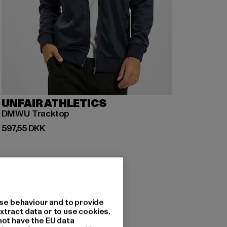
UNFAIR ATHLETICS
DMWU Tracktop
Nuværende pris: 597,55 DKK
597,55 DKK
se behaviour and to provide
xtract data or to use cookies.
not have the EU data