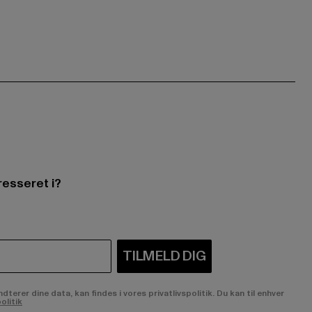
resseret i?
TILMELD DIG
rer dine data, kan findes i vores privatlivspolitik. Du kan til enhver
olitik