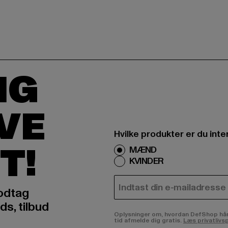
IG
IVE
Hvilke produkter er du inte
T!
MÆND
KVINDER
E-MAIL
odtag
ds, tilbud
Oplysninger om, hvordan DefShop håndte
tid afmelde dig gratis.
Læs privatlivsp