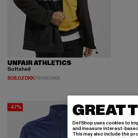
UNFAIR ATHLETICS
Softshell
Nuværende pris: 608,02 DKK
Kampagnepris: 707,00 DKK
608,02 DKK
707,00 DKK
GREAT T
-47%
DefShop uses cookies to imp
and measure interest-based c
This may also include the pr