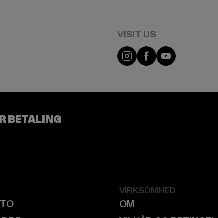
Visit our Instagram pa
Visit our Facebo
Visit our Y
R BETALING
VIRKSOMHED
NTO
OM