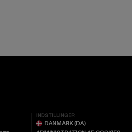
ge:
ok page:
ouTube channel:
INDSTILLINGER