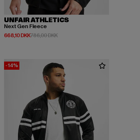
UNFAIR ATHLETICS
Next Gen Fleece
Nuværende pris: 668,10 DKK
Kampagnepris: 786,00 DKK
668,10 DKK
786,00 DKK
-14%