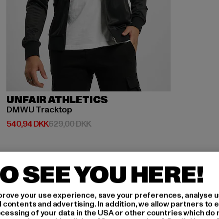
UNFAIR ATHLETICS
DMWU Tracktop
Nuværende pris: 540,94 DKK
Kampagnepris: 629,00 DKK
540,94 DKK
629,00 DKK
O SEE YOU HERE!
-14%
rove your use experience, save your preferences, analyse u
ontents and advertising. In addition, we allow partners to e
ocessing of your data in the USA or other countries which do 