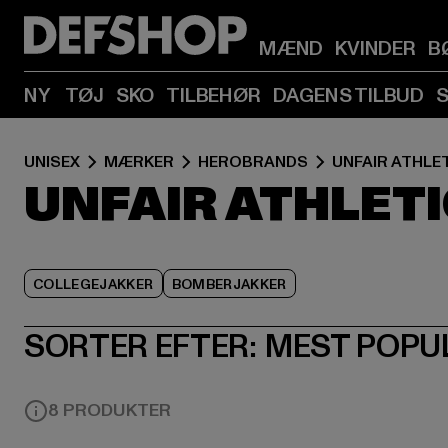
MÆND
KVINDER
B
NY
TØJ
SKO
TILBEHØR
DAGENS TILBUD
UNISEX
MÆRKER
HEROBRANDS
UNFAIR ATHLE
UNFAIR ATHLE
COLLEGEJAKKER
BOMBERJAKKER
SORTER EFTER:
MEST POPU
8 PRODUKTER