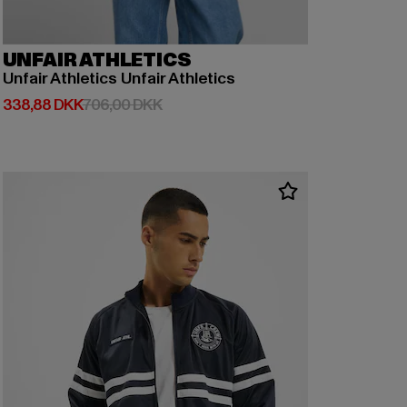
UNFAIR ATHLETICS
Unfair Athletics Unfair Athletics
Nuværende pris: 338,88 DKK
Kampagnepris: 706,00 DKK
338,88 DKK
706,00 DKK