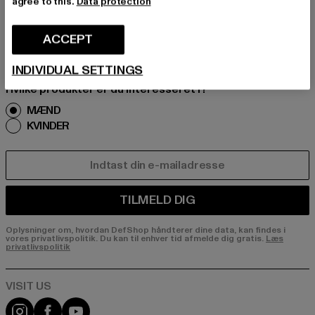
agree to this.
Data protection
Tilmeld dig vores nyhedsbrev her og modtag f
remtidige oplysninger om aktuelle trends, tilbu
ACCEPT
d og kuponer fra DefShop via e-mail!
INDIVIDUAL SETTINGS
Hvilke produkter er du interesseret i?
MÆND
KVINDER
E-MAIL
TILMELD DIG
Oplysninger om, hvordan DefShop håndterer dine data, kan findes i
vores privatlivspolitik. Du kan til enhver tid afmelde dig gratis.
Læs
privatlivspolitik
Visit our Instagram page:
Visit our Facebook page:
Visit our YouTube channel: