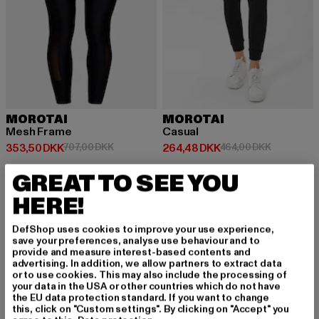
MOROTAI
MOROTAI
Mesh Frame
Casual
Nuværende pris: 353,50 DKK
Kampagnepris: 707,00 DKK
Nuværende pris: 264,48 DKK
Kampagnep
353,50 DKK
707,00 DKK
264,48 DKK
464,00 DKK
GREAT TO SEE YOU
HERE!
DefShop uses cookies to improve your use experience,
TILMELD DIG FOR A
save your preferences, analyse use behaviour and to
provide and measure interest-based contents and
T BLIVE INSPIRERE
advertising. In addition, we allow partners to extract data
or to use cookies. This may also include the processing of
your data in the USA or other countries which do not have
T!
the EU data protection standard. If you want to change
this, click on "Custom settings". By clicking on "Accept" you