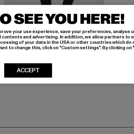
O SEE YOU HERE!
rove your use experience, save your preferences, analyse u
ontents and advertising. In addition, we allow partners to e
ocessing of your data in the USA or other countries which do 
ant to change this, click on "Custom settings". By clicking on 
FREDDY
Freddy Regular-Waist WR.UP Shaping Jeggings
ACCEPT
Nuværende pris: Fra 411,40 DKK
Kampagnepris: 935,00 DKK
fra
411,40 DKK
935,00 DKK