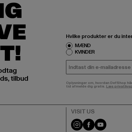
IG
IVE
Hvilke produkter er du inte
T!
MÆND
KVINDER
E-MAIL
odtag
ds, tilbud
Oplysninger om, hvordan DefShop håndte
tid afmelde dig gratis.
Læs privatlivsp
Visit our Instagram pa
Visit our Facebo
Visit our Y