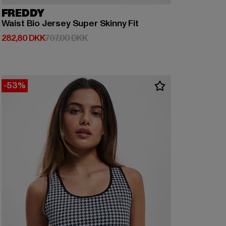
FREDDY
Waist Bio Jersey Super Skinny Fit
Nuværende pris: 282,80 DKK
Kampagnepris: 707,00 DKK
282,80 DKK
707,00 DKK
-53%