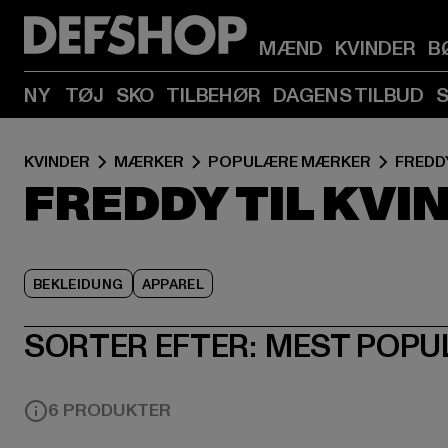
MÆND
KVINDER
B
NY
TØJ
SKO
TILBEHØR
DAGENS TILBUD
KVINDER
MÆRKER
POPULÆRE MÆRKER
FREDD
FREDDY TIL KVI
BEKLEIDUNG
APPAREL
SORTER EFTER:
MEST POPU
6 PRODUKTER