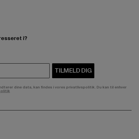
resseret i?
TILMELD DIG
rer dine data, kan findes i vores privatlivspolitik. Du kan til enhver
olitik
ge:
ok page:
ouTube channel: