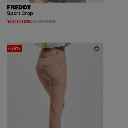
FREDDY
Sport Crop
Nuværende pris: 143,00 DKK
Kampagnepris: 260,00 DKK
143,00 DKK
260,00 DKK
-59%