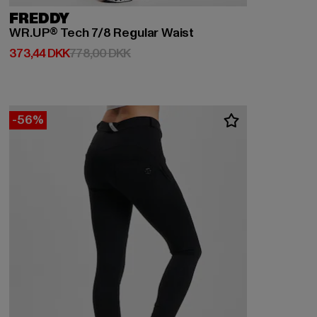
FREDDY
WR.UP® Tech 7/8 Regular Waist
Nuværende pris: 373,44 DKK
Kampagnepris: 778,00 DKK
373,44 DKK
778,00 DKK
-56%