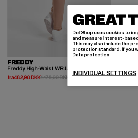
GREAT T
DefShop uses cookies to imp
and measure interest-based c
This may also include the pr
protection standard. If you w
Data protection
FREDDY
Freddy High-Waist WR.UP Jeggings
INDIVIDUAL SETTINGS
Nuværende pris: Fra 482,98 DKK
Kampagnepris: 1.178,00 DKK
fra
482,98 DKK
1.178,00 DKK