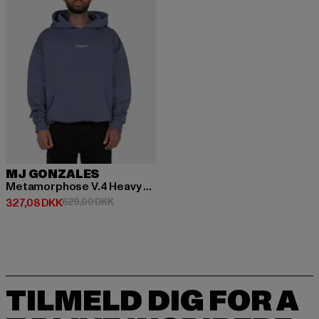
MJ GONZALES
Metamorphose V.4 Heavy Oversized
Nuværende pris: 327,08 DKK
Kampagnepris: 629,00 DKK
327,08 DKK
629,00 DKK
TILMELD DIG FOR A