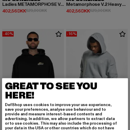
Ladies METAMORPHOSE V.2 Heavy Oversized
Metamorphose V.2 Heavy Oversized
Nuværende pris: 402,56 DKK
Kampagnepris: 629,00 DKK
Nuværende pris: 402,56 DKK
Kampagnep
402,56 DKK
629,00 DKK
402,56 DKK
629,00 DKK
-40%
-16%
GREAT TO SEE YOU
HERE!
DefShop uses cookies to improve your use experience,
save your preferences, analyse use behaviour and to
provide and measure interest-based contents and
MJ GONZALES
MJ GONZALES
advertising. In addition, we allow partners to extract data
Wave V.1 x Heavy Oversized Hoody
Higher Than Heaven V.2 Ultra Heavy
or to use cookies. This may also include the processing of
Nuværende pris: 377,40 DKK
Kampagnepris: 629,00 DKK
Nuværende pris: 462,00 DKK
Kampagnep
377,40 DKK
629,00 DKK
462,00 DKK
550,00 DKK
your data in the USA or other countries which do not have