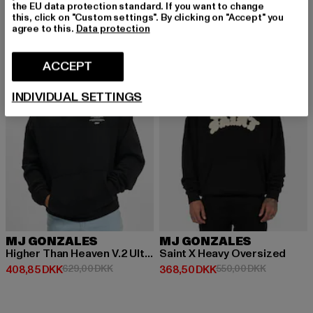
the EU data protection standard. If you want to change
this, click on "Custom settings". By clicking on "Accept" you
agree to this.
Data protection
-35%
-33%
ACCEPT
INDIVIDUAL SETTINGS
MJ GONZALES
MJ GONZALES
Higher Than Heaven V.2 Ultra Heavy
Saint X Heavy Oversized
Nuværende pris: 408,85 DKK
Kampagnepris: 629,00 DKK
Nuværende pris: 368,50 DKK
Kampagnep
408,85 DKK
629,00 DKK
368,50 DKK
550,00 DKK