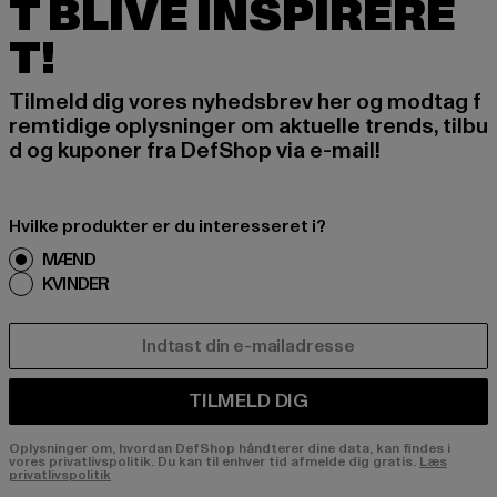
T BLIVE INSPIRERE
T!
Tilmeld dig vores nyhedsbrev her og modtag f
remtidige oplysninger om aktuelle trends, tilbu
d og kuponer fra DefShop via e-mail!
Hvilke produkter er du interesseret i?
MÆND
KVINDER
E-MAIL
TILMELD DIG
Oplysninger om, hvordan DefShop håndterer dine data, kan findes i
vores privatlivspolitik. Du kan til enhver tid afmelde dig gratis.
Læs
privatlivspolitik