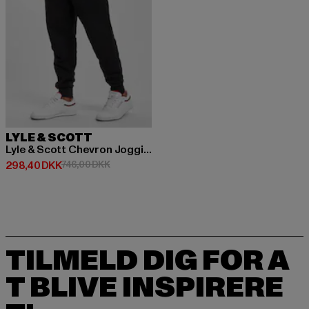
LYLE & SCOTT
Lyle & Scott Chevron Jogginghosen
Nuværende pris: 298,40 DKK
Kampagnepris: 746,00 DKK
298,40 DKK
746,00 DKK
TILMELD DIG FOR A
T BLIVE INSPIRERE