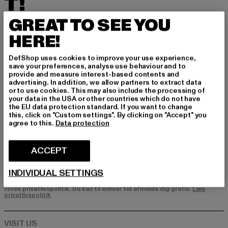
T!
GREAT TO SEE YOU
Tilmeld dig vores nyhedsbrev her og modtag f
remtidige oplysninger om aktuelle trends, tilbu
HERE!
d og kuponer fra DefShop via e-mail!
DefShop uses cookies to improve your use experience,
save your preferences, analyse use behaviour and to
provide and measure interest-based contents and
Hvilke produkter er du interesseret i?
advertising. In addition, we allow partners to extract data
or to use cookies. This may also include the processing of
MÆND
your data in the USA or other countries which do not have
KVINDER
the EU data protection standard. If you want to change
this, click on "Custom settings". By clicking on "Accept" you
agree to this.
Data protection
E-MAIL
ACCEPT
TILMELD DIG
INDIVIDUAL SETTINGS
Oplysninger om, hvordan DefShop håndterer dine data, kan findes i
vores privatlivspolitik. Du kan til enhver tid afmelde dig gratis.
Læs
privatlivspolitik