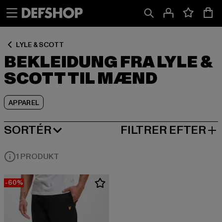
Spring
Spring
Spring
til
til
til
Indhold
Sidefod
Produktgitter
LYLE & SCOTT
BEKLEIDUNG FRA LYLE &
SCOTT TIL MÆND
APPAREL
SORTÉR
FILTRER EFTER
MEST POPULÆRE
1 PRODUKT
-60%