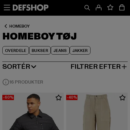
Spring
Spring
Spring
til
til
til
Indhold
Sidefod
Produktgitter
HOMEBOY
HOMEBOY TØJ
OVERDELE
BUKSER
JEANS
JAKKER
SORTÉR
FILTRER EFTER
MEST POPULÆRE
16 PRODUKTER
-60%
-40%