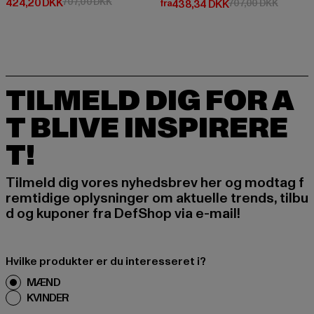
Nuværende pris: 424,20 DKK
Kampagnepris: 707,00 DKK
424,20 DKK
707,00 DKK
Nuværende pris: Fra 438,34 DK
Kampagn
fra
438,34 DKK
707,00 DKK
TILMELD DIG FOR A
T BLIVE INSPIRERE
T!
Tilmeld dig vores nyhedsbrev her og modtag f
remtidige oplysninger om aktuelle trends, tilbu
d og kuponer fra DefShop via e-mail!
Hvilke produkter er du interesseret i?
MÆND
KVINDER