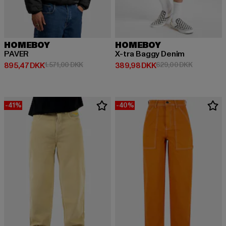
HOMEBOY
HOMEBOY
PAVER
X-tra Baggy Denim
Nuværende pris: 895,47 DKK
Kampagnepris: 1.571,00 DKK
Nuværende pris: 389,98 DKK
Kampagnep
895,47 DKK
1.571,00 DKK
389,98 DKK
629,00 DKK
-41%
-40%