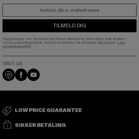
E-MAIL
TILMELD DIG
Oplysninger om, hvordan DefShop håndterer dine data, kan findes i
vores privatlivspolitik. Du kan til enhver tid afmelde dig gratis.
Læs
privatlivspolitik
Visit our Instagram page:
Visit our Facebook page:
Visit our YouTube channel:
LOW PRICE GUARANTEE
SIKKER BETALING