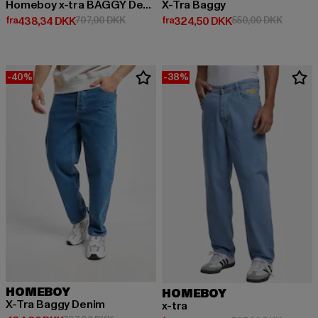
Homeboy x-tra BAGGY Denim
X-Tra Baggy
Nuværende pris: Fra 438,34 DKK
Kampagnepris: 707,00 DKK
Nuværende pris: Fra 324,50 DK
Kampagn
fra
438,34 DKK
707,00 DKK
fra
324,50 DKK
550,00 DKK
-40%
-38%
HOMEBOY
HOMEBOY
X-Tra Baggy Denim
x-tra