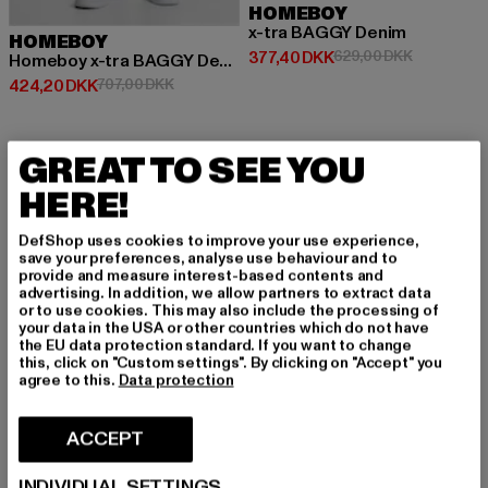
HOMEBOY
x-tra BAGGY Denim
HOMEBOY
Nuværende pris: 377,40 DKK
Kampagnepr
377,40 DKK
629,00 DKK
Homeboy x-tra BAGGY Denim
Nuværende pris: 424,20 DKK
Kampagnepris: 707,00 DKK
424,20 DKK
707,00 DKK
GREAT TO SEE YOU
-41%
-40%
HERE!
DefShop uses cookies to improve your use experience,
save your preferences, analyse use behaviour and to
provide and measure interest-based contents and
advertising. In addition, we allow partners to extract data
or to use cookies. This may also include the processing of
your data in the USA or other countries which do not have
the EU data protection standard. If you want to change
this, click on "Custom settings". By clicking on "Accept" you
agree to this.
Data protection
ACCEPT
INDIVIDUAL SETTINGS