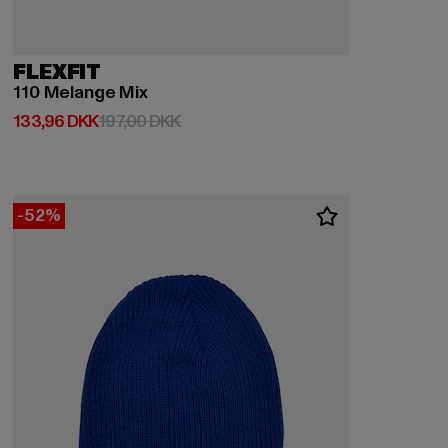
FLEXFIT
110 Melange Mix
Nuværende pris: 133,96 DKK
Kampagnepris: 197,00 DKK
133,96 DKK
197,00 DKK
-52%