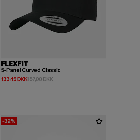
FLEXFIT
5-Panel Curved Classic
Nuværende pris: 133,45 DKK
Kampagnepris: 157,00 DKK
133,45 DKK
157,00 DKK
-32%