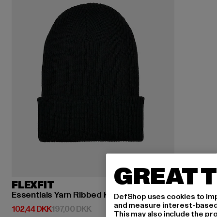
GREAT T
FLEXFIT
Essentials Yarn Ribbed Knit
DefShop uses cookies to imp
and measure interest-based c
Nuværende pris: 102,44 DKK
Kampagnepris: 197,00 DKK
102,44 DKK
197,00 DKK
This may also include the pr