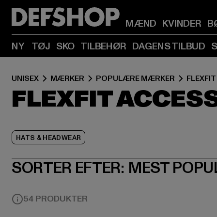
MÆND
KVINDER
B
NY
TØJ
SKO
TILBEHØR
DAGENS TILBUD
UNISEX
MÆRKER
POPULÆRE MÆRKER
FLEXFIT
FLEXFIT ACCES
HATS & HEADWEAR
SORTER EFTER:
MEST POPU
54 PRODUKTER