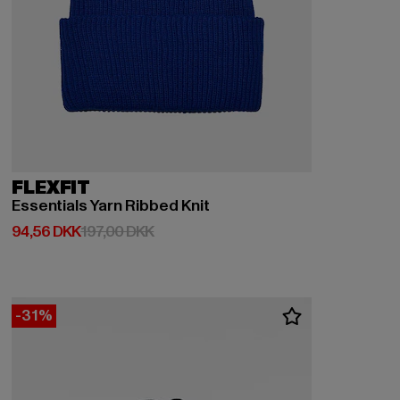
FLEXFIT
Essentials Yarn Ribbed Knit
Nuværende pris: 94,56 DKK
Kampagnepris: 197,00 DKK
94,56 DKK
197,00 DKK
-31%