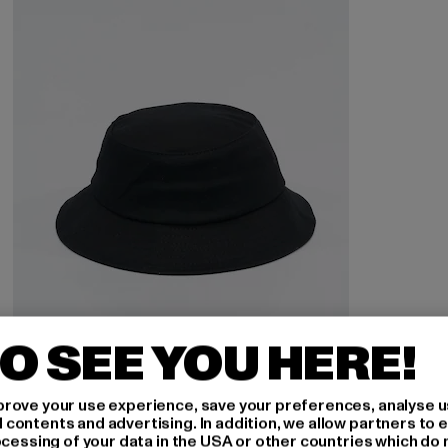
O SEE YOU HERE!
FLEXFIT
Cotton Twill
rove your use experience, save your preferences, analyse u
ontents and advertising. In addition, we allow partners to e
Nuværende pris: 118,25 DKK
Kampagnepris: 275,00 DKK
118,25 DKK
275,00 DKK
ocessing of your data in the USA or other countries which do 