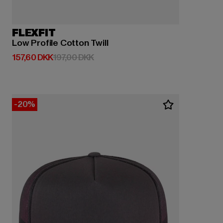
FLEXFIT
Low Profile Cotton Twill
Nuværende pris: 157,60 DKK
Kampagnepris: 197,00 DKK
157,60 DKK
197,00 DKK
-20%