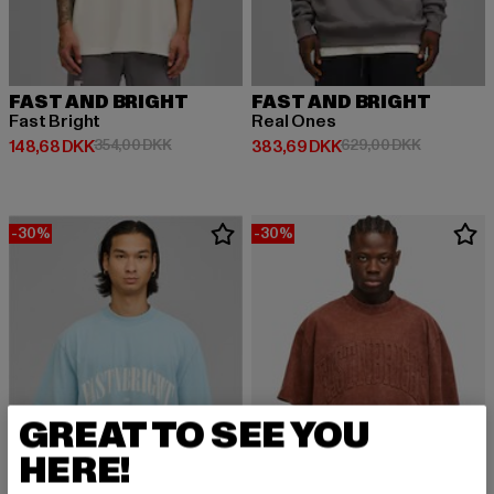
FAST AND BRIGHT
FAST AND BRIGHT
Fast Bright
Real Ones
Nuværende pris: 148,68 DKK
Kampagnepris: 354,00 DKK
Nuværende pris: 383,69 DKK
Kampagnep
148,68 DKK
354,00 DKK
383,69 DKK
629,00 DKK
-30%
-30%
GREAT TO SEE YOU
HERE!