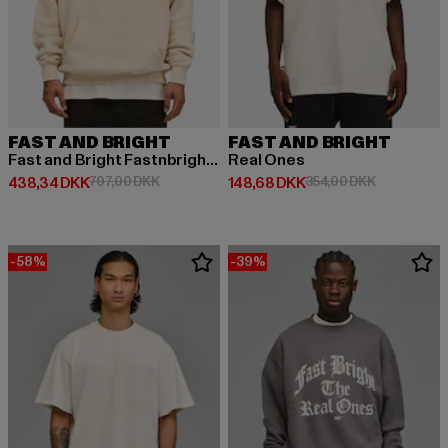
FAST AND BRIGHT
FAST AND BRIGHT
Fast and Bright Fastnbright Hoodie
Real Ones
Nuværende pris: 438,34 DKK
Kampagnepris: 707,00 DKK
Nuværende pris: 148,68 DKK
Kampagnepr
438,34 DKK
707,00 DKK
148,68 DKK
354,00 DKK
-58%
-39%