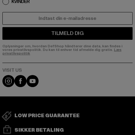
KVINDER
E-MAIL
TILMELD DIG
Oplysninger om, hvordan DefShop håndterer dine data, kan findes i
vores privatlivspolitik. Du kan til enhver tid afmelde dig gratis.
Læs
privatlivspolitik
Visit our Instagram page:
Visit our Facebook page:
Visit our YouTube channel:
LOW PRICE GUARANTEE
SIKKER BETALING