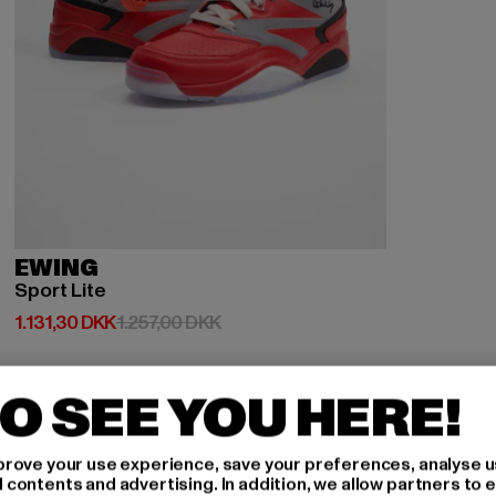
EWING
Sport Lite
Nuværende pris: 1.131,30 DKK
Kampagnepris: 1.257,00 DKK
1.131,30 DKK
1.257,00 DKK
O SEE YOU HERE!
-35%
rove your use experience, save your preferences, analyse u
ontents and advertising. In addition, we allow partners to e