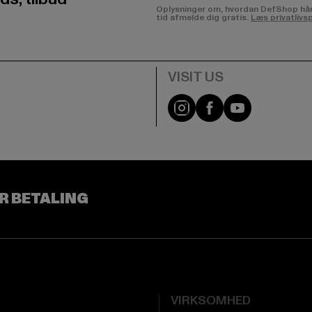
Oplysninger om, hvordan DefShop håndte
tid afmelde dig gratis.
Læs privatlivsp
Visit our Instagram pa
Visit our Facebo
Visit our Y
R BETALING
VIRKSOMHED