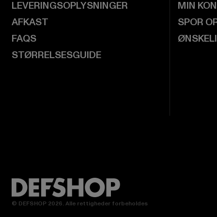
LEVERINGSOPLYSNINGER
MIN KO
AFKAST
SPOR O
FAQS
ØNSKEL
STØRRELSESGUIDE
© DEFSHOP 2026. Alle rettigheder forbeholdes