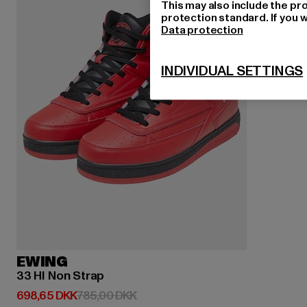
This may also include the pr
protection standard. If you w
Data protection
INDIVIDUAL SETTINGS
EWING
33 HI Non Strap
Nuværende pris: 698,65 DKK
Kampagnepris: 785,00 DKK
698,65 DKK
785,00 DKK