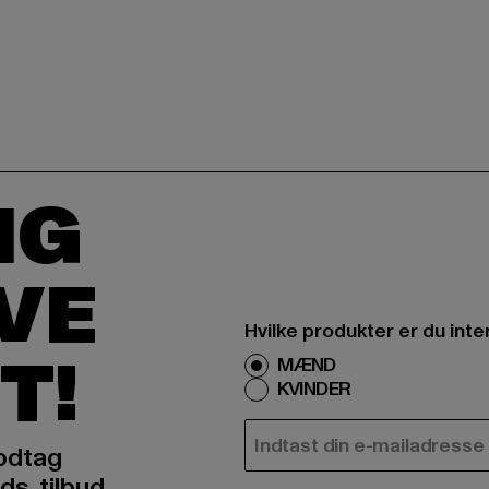
IG
IVE
Hvilke produkter er du inte
T!
MÆND
KVINDER
E-MAIL
odtag
ds, tilbud