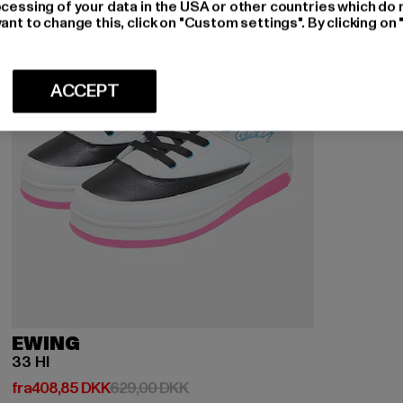
ocessing of your data in the USA or other countries which do 
ant to change this, click on "Custom settings". By clicking on 
ACCEPT
EWING
33 HI
Nuværende pris: Fra 408,85 DKK
Kampagnepris: 629,00 DKK
fra
408,85 DKK
629,00 DKK