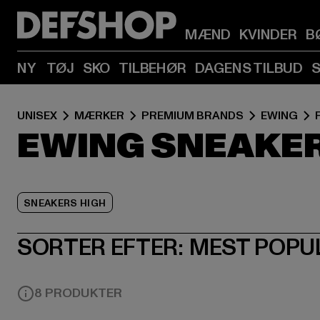
MÆND
KVINDER
B
NY
TØJ
SKO
TILBEHØR
DAGENS TILBUD
UNISEX
MÆRKER
PREMIUM BRANDS
EWING
EWING SNEAKER
SNEAKERS HIGH
SORTER EFTER:
MEST POPU
8 PRODUKTER