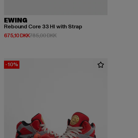
EWING
Rebound Core 33 HI with Strap
Nuværende pris: 675,10 DKK
Kampagnepris: 785,00 DKK
675,10 DKK
785,00 DKK
-10%