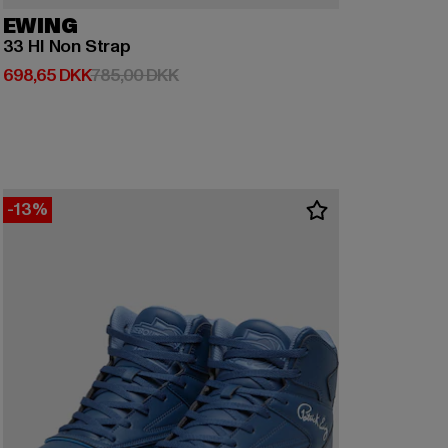
EWING
33 HI Non Strap
Nuværende pris: 698,65 DKK
Kampagnepris: 785,00 DKK
698,65 DKK
785,00 DKK
-13%